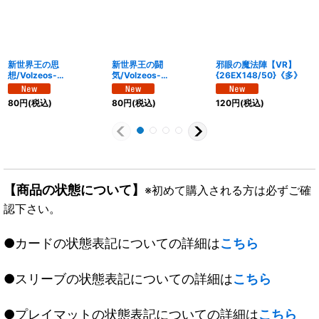
新世界王の思
新世界王の闘
邪眼の魔法陣【VR】
想/Volzeos-
気/Volzeos-
{26EX148/50}《多》
Balamord【KGM】
Balamord【KGM】
{26EX14/50}《多》
{26EX15/50}《多》
80
円
(税込)
80
円
(税込)
120
円
(税込)
【商品の状態について】
※初めて購入される方は必ずご確
認下さい。
●カードの状態表記についての詳細は
こちら
●スリーブの状態表記についての詳細は
こちら
●プレイマットの状態表記についての詳細は
こちら