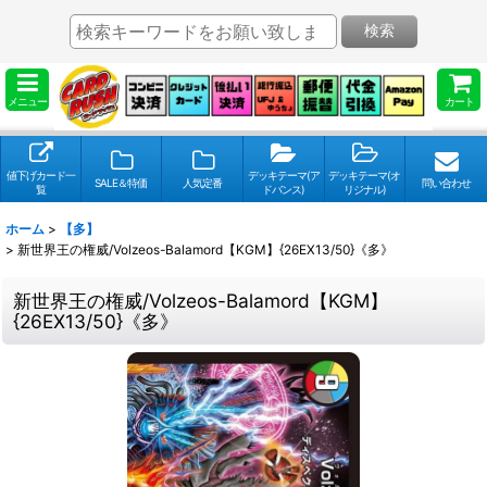
検索
メニュー
カート
値下げカード一
デッキテーマ(ア
デッキテーマ(オ
SALE＆特価
人気定番
問い合わせ
覧
ドバンス)
リジナル)
ホーム
>
【多】
>
新世界王の権威/Volzeos-Balamord【KGM】{26EX13/50}《多》
新世界王の権威/Volzeos-Balamord【KGM】
{26EX13/50}《多》