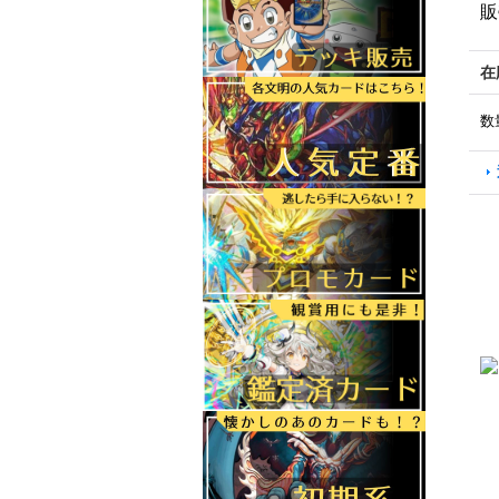
販
在
数