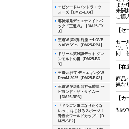
また
エピソード4パンドラ・ウ
未開
ォーズ【DM25-EX4】
ご購
邪神爆発デュエナマイトパ
ック「王道W」【DM25-EX
【セ
3】
王道W 第4弾 終淵 〜LOVE
セー
＆ABYSS〜【DM25-RP4】
で。)
同一
ドリーム英雄譚デッキ グレ
ンモルトの書【DM25-BD
3】
【在
王道vs邪道 デュエキングW
DreaM 2025【DM25-EX2】
商品
異な
王道W 第3弾 邪神vs時皇 〜
ビヨンド・ザ・タイム〜
【DM25-RP3】
【カ
「ドラゴン娘になりたくな
初め
いっ!」はじけろスポーツ！
青春☆ワールドカップ!!【D
M25-SP2】