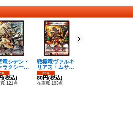
聖竜シデン・
戦極竜ヴァルキ
堕魔ジグスガル
雪
ャラクシー
リアス・ムサシ
ビ【VR】{26EX
【
R】{26EX12
【VR】{26EX13
136/50}《闇》
3
50}《多》
円
(税込)
8/50}《火》
80円
(税込)
80円
(税込)
5
数 121点
在庫数 183点
在庫数 125点
在