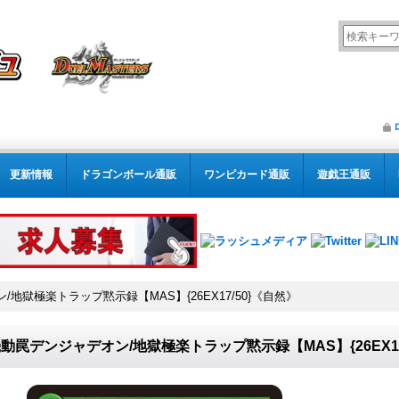
更新情報
ドラゴンボール通販
ワンピカード通販
遊戯王通販
地獄極楽トラップ黙示録【MAS】{26EX17/50}《自然》
動罠デンジャデオン/地獄極楽トラップ黙示録【MAS】{26EX17