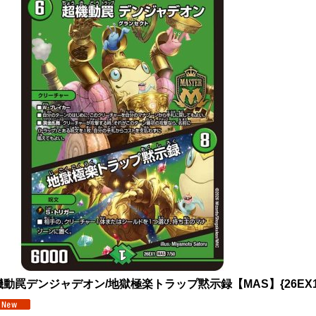
動罠デンジャデオン/地獄極楽トラップ黙示録【MAS】{26EX17