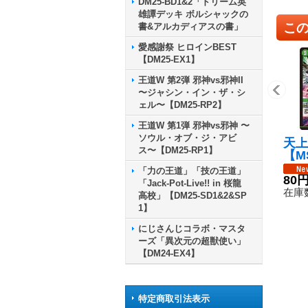
DM25-BD1&2「ドリーム英
雄譚デッキ ボルシャックの
こ
書&アルカディアスの書」
愛感謝祭 ヒロインBEST
【DM25-EX1】
王道W 第2弾 邪神vs邪神II
〜ジャシン・イン・ザ・シ
ェル〜【DM25-RP2】
王道W 第1弾 邪神vs邪神 〜
ソウル・オブ・ジ・アビ
天上
ス〜【DM25-RP1】
【M
18
「力の王道」「技の王道」
80
「Jack-Pot-Live!! in 桜龍
在庫数
高校」【DM25-SD1&2&SP
1】
にじさんじコラボ・マスタ
ーズ「異次元の超獣使い」
【DM24-EX4】
特定商取引法表示