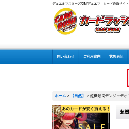
デュエルマスターズ/DM/デュエマ カード通販サイト
問い合わせ
ご利用案内
状態表記
ホーム
>
【自然】
>
超機動罠デンジャデオン/
超機