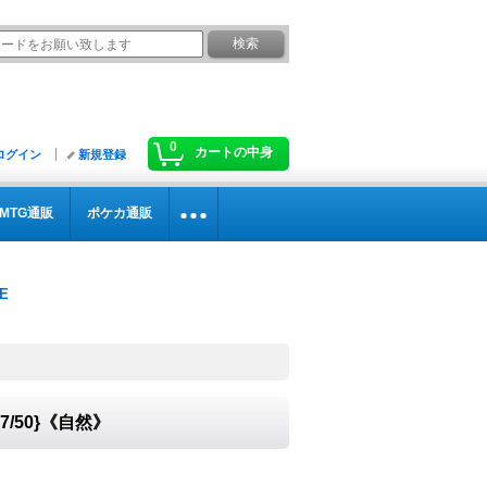
0
カートの中身
ログイン
新規登録
MTG通販
ポケカ通販
/50}《自然》