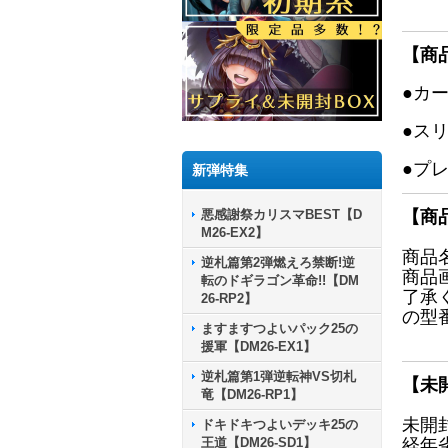
【商
●カ
●ス
●プ
新弾特集
悪感謝祭カリスマBEST【D
【商
M26-EX2】
商品
逆札篇第2弾燃えろ禁断!逆
商品
転のドギラゴン革命!!【DM
了承
26-RP2】
の型
ますますつよいパック25の
援軍【DM26-EX1】
逆札篇第1弾逆転神VS切札
【未
竜【DM26-RP1】
未開
ドキドキつよいデッキ25の
王道【DM26-SD1】
経年