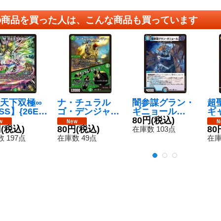
の商品を買った人は、こんな商品も買っています
天下双極∞
ナ・チュラル
闇参謀グラン・
超
SS】{26EX
ゴ・デンジャー/
ギニョール
ギ
/50}《自然》
ナチュラル・ト
【R】{26SD1J1
80円
(税込)
【S
円
(税込)
ラップ【SR】{2
80円
(税込)
2/13}《多》
8/
80
在庫数 103点
6SD1P4/12}
 197点
在庫数 49点
在庫
《自然》