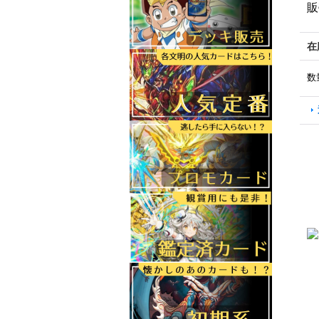
販
在
数