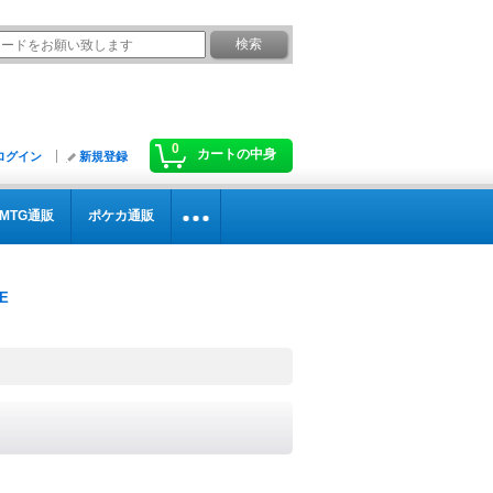
0
カートの中身
ログイン
新規登録
MTG通販
ポケカ通販