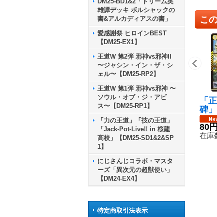
DM25-BD1&2「ドリーム英
雄譚デッキ ボルシャックの
こ
書&アルカディアスの書」
愛感謝祭 ヒロインBEST
【DM25-EX1】
王道W 第2弾 邪神vs邪神II
〜ジャシン・イン・ザ・シ
ェル〜【DM25-RP2】
王道W 第1弾 邪神vs邪神 〜
ソウル・オブ・ジ・アビ
「正
ス〜【DM25-RP1】
碑」
X1N
「力の王道」「技の王道」
《光
80
「Jack-Pot-Live!! in 桜龍
在庫数
高校」【DM25-SD1&2&SP
1】
にじさんじコラボ・マスタ
ーズ「異次元の超獣使い」
【DM24-EX4】
特定商取引法表示