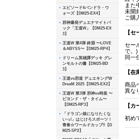
また
エピソード4パンドラ・ウ
未開
ォーズ【DM25-EX4】
ご購
邪神爆発デュエナマイトパ
ック「王道W」【DM25-EX
【セ
3】
王道W 第4弾 終淵 〜LOVE
セー
＆ABYSS〜【DM25-RP4】
で。)
同一
ドリーム英雄譚デッキ グレ
ンモルトの書【DM25-BD
3】
【在
王道vs邪道 デュエキングW
DreaM 2025【DM25-EX2】
商品
異な
王道W 第3弾 邪神vs時皇 〜
ビヨンド・ザ・タイム〜
【DM25-RP3】
【カ
「ドラゴン娘になりたくな
初め
いっ!」はじけろスポーツ！
青春☆ワールドカップ!!【D
M25-SP2】