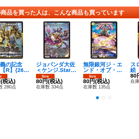
の商品を買った人は、こんな商品も買っています
義の記念
ジョパンダ大佐
無限銀河ジ・エ
ス
【R】{26E
＜ケンジ.Star＞
ンド・オブ・ユ
絵【
16/N25}
【R】{26EX1N
ニバース【S
O7
80
》
円
(税込)
18/N25}《闇》
80円
(税込)
R】{26EX111/5
80円
(税込)
在庫
0}《光》
 280点
在庫数 334点
在庫数 135点