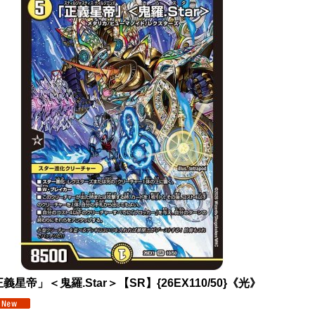
義星帝」＜鬼羅.Star＞【SR】{26EX110/50}《光》