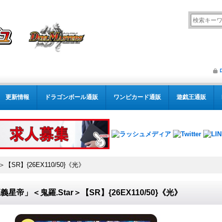
更新情報
ドラゴンボール通販
ワンピカード通販
遊戯王通販
【SR】{26EX110/50}《光》
義星帝」＜鬼羅.Star＞【SR】{26EX110/50}《光》