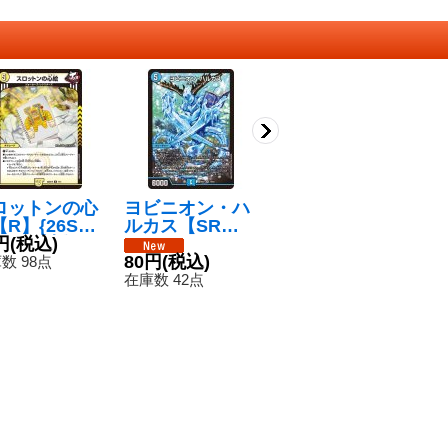
ロットンの心
ヨビニオン・ハ
〔状態A-〕天体
「
R】{26SD1
ルカス【SR】{2
妖精エスメル/
ラ
/11}《光》
円
(税込)
6EX116/50}
「お茶はいかが
260円
(税込)
＞
《水》
80円
(税込)
ですか？」【V
1
1
数 98点
在庫数 21枚
R】{26EX143/5
《
在庫数 42点
在
0}《多》