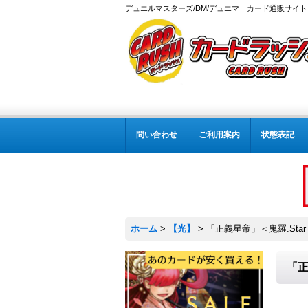
デュエルマスターズ/DM/デュエマ カード通販サイト
問い合わせ
ご利用案内
状態表記
ホーム
>
【光】
>
「正義星帝」＜鬼羅.Star＞
「正