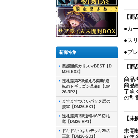
【商
●カ
●ス
●プ
新弾特集
悪感謝祭カリスマBEST【D
【商
M26-EX2】
商品
逆札篇第2弾燃えろ禁断!逆
商品
転のドギラゴン革命!!【DM
了承
26-RP2】
の型
ますますつよいパック25の
援軍【DM26-EX1】
逆札篇第1弾逆転神VS切札
【未
竜【DM26-RP1】
未開
ドキドキつよいデッキ25の
王道【DM26-SD1】
経年