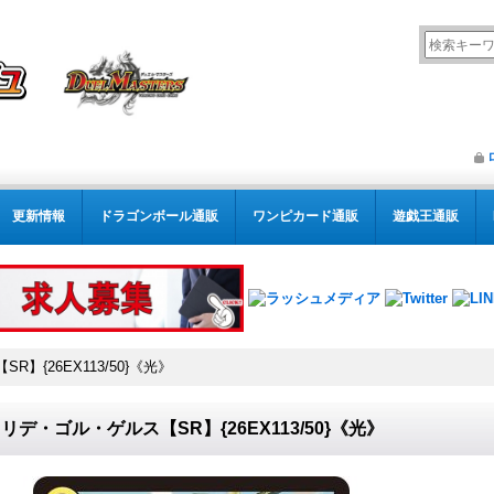
更新情報
ドラゴンボール通販
ワンピカード通販
遊戯王通販
】{26EX113/50}《光》
リデ・ゴル・ゲルス【SR】{26EX113/50}《光》