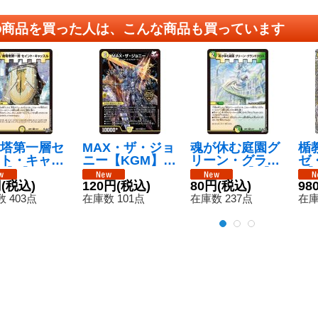
の商品を買った人は、こんな商品も買っています
塔第一層セ
MAX・ザ・ジョ
魂が休む庭園グ
楯
ト・キャッ
ニー【KGM】{2
リーン・グラン
ゼ
【C】{26R
6SD1O3/11}
ドクロス【R】
R】
7/77}《光》
円
(税込)
《光》
120円
(税込)
{26RP124/77}
80円
(税込)
TR
98
《多》
 403点
在庫数 101点
在庫数 237点
在庫