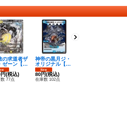
教の求道者ザ
神帝の黒月ジ・
世界のYチャク
☆
・ゼーン【S
オリジナル【V
ラ・デル・フィ
の
{26RP1TR2/
R】{26RP12/7
ン【SR】{26RP
デ
9}《光》
0円
(税込)
7}《水》
80円
(税込)
1S2/S11}《光》
2,680円
(税込)
【
2
S
数 77点
在庫数 102点
在庫数 75点
在