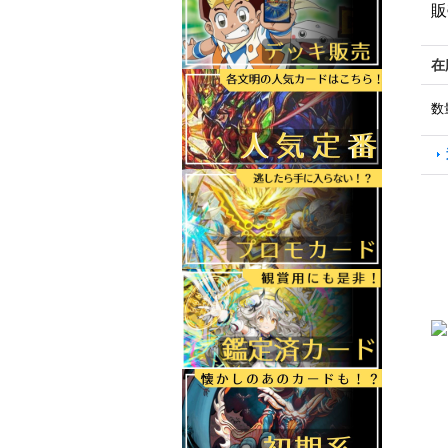
販
在
数