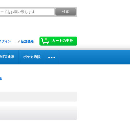
0
カートの中身
ログイン
新規登録
MTG通販
ポケカ通販