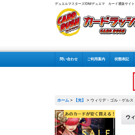
デュエルマスターズ/DM/デュエマ カード通販サイト
問い合わせ
ご利用案内
状態表記
ホーム
>
【光】
>
ウィリデ・ゴル・ゲルス【SR
ウィ