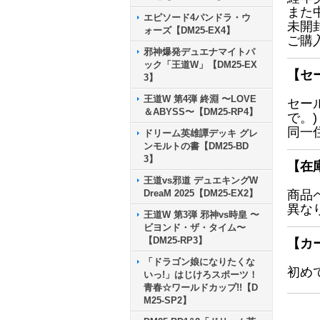
また
エピソード4パンドラ・ウ
未開
ォーズ【DM25-EX4】
ご購
邪神爆発デュエナマイトパ
ック「王道W」【DM25-EX
【セ
3】
王道W 第4弾 終淵 〜LOVE
セー
＆ABYSS〜【DM25-RP4】
で。)
同一
ドリーム英雄譚デッキ グレ
ンモルトの書【DM25-BD
3】
【在
王道vs邪道 デュエキングW
DreaM 2025【DM25-EX2】
商品
異な
王道W 第3弾 邪神vs時皇 〜
ビヨンド・ザ・タイム〜
【DM25-RP3】
【カ
「ドラゴン娘になりたくな
初め
いっ!」はじけろスポーツ！
青春☆ワールドカップ!!【D
M25-SP2】