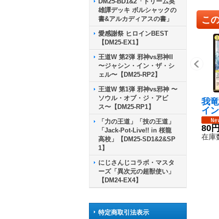
DM25-BD1&2「ドリーム英
雄譚デッキ ボルシャックの
こ
書&アルカディアスの書」
愛感謝祭 ヒロインBEST
【DM25-EX1】
王道W 第2弾 邪神vs邪神II
〜ジャシン・イン・ザ・シ
ェル〜【DM25-RP2】
王道W 第1弾 邪神vs邪神 〜
ソウル・オブ・ジ・アビ
我竜
ス〜【DM25-RP1】
イン
スル
「力の王道」「技の王道」
P15
80
「Jack-Pot-Live!! in 桜龍
在庫数
高校」【DM25-SD1&2&SP
1】
にじさんじコラボ・マスタ
ーズ「異次元の超獣使い」
【DM24-EX4】
特定商取引法表示