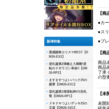
【商
●カ
●ス
●プ
新弾特集
悪感謝祭カリスマBEST【D
【商
M26-EX2】
商品
逆札篇第2弾燃えろ禁断!逆
商品
転のドギラゴン革命!!【DM
了承
26-RP2】
の型
ますますつよいパック25の
援軍【DM26-EX1】
逆札篇第1弾逆転神VS切札
【未
竜【DM26-RP1】
未開
ドキドキつよいデッキ25の
王道【DM26-SD1】
経年