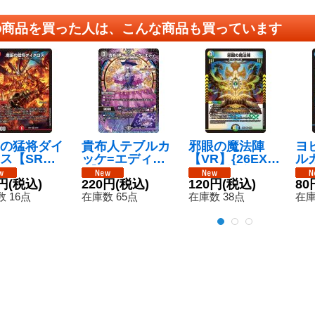
の商品を買った人は、こんな商品も買っています
の猛将ダイ
貴布人テブルカ
邪眼の魔法陣
ヨ
ス【SR】{2
ッケ=エディ【V
【VR】{26EX14
ル
123/50}
R】{26EX137/5
8/50}《多》
6E
》
円
(税込)
0}《闇》
220円
(税込)
120円
(税込)
《
80
 16点
在庫数 65点
在庫数 38点
在庫