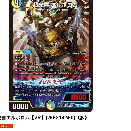
喜エルボロム【VR】{26EX142/50}《多》