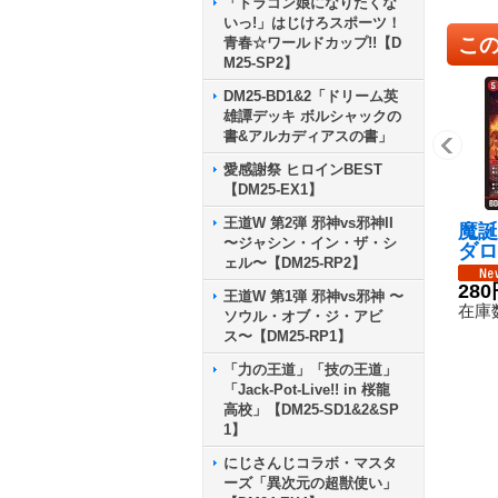
「ドラゴン娘になりたくな
いっ!」はじけろスポーツ！
こ
青春☆ワールドカップ!!【D
M25-SP2】
DM25-BD1&2「ドリーム英
雄譚デッキ ボルシャックの
書&アルカディアスの書」
愛感謝祭 ヒロインBEST
【DM25-EX1】
王道W 第2弾 邪神vs邪神II
魔誕
〜ジャシン・イン・ザ・シ
ダロ
ェル〜【DM25-RP2】
6EX
《火
280
王道W 第1弾 邪神vs邪神 〜
在庫数
ソウル・オブ・ジ・アビ
ス〜【DM25-RP1】
「力の王道」「技の王道」
「Jack-Pot-Live!! in 桜龍
高校」【DM25-SD1&2&SP
1】
にじさんじコラボ・マスタ
ーズ「異次元の超獣使い」