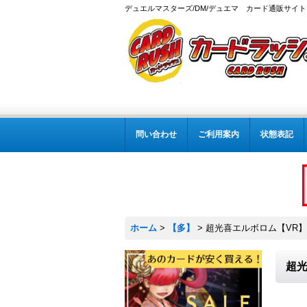
デュエルマスターズ/DM/デュエマ カード通販サイト
問い合わせ
ご利用案内
状態表記
ホーム
>
【多】
>
超光喜エルボロム【VR】{26
超光