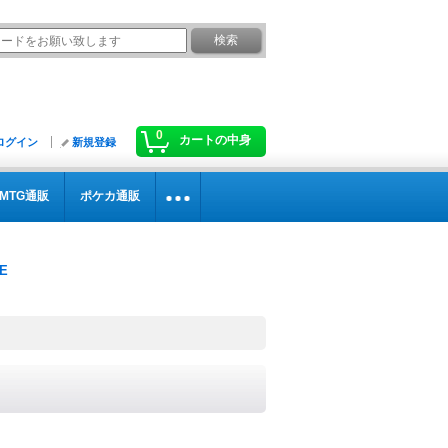
0
カートの中身
ログイン
新規登録
MTG通販
ポケカ通販