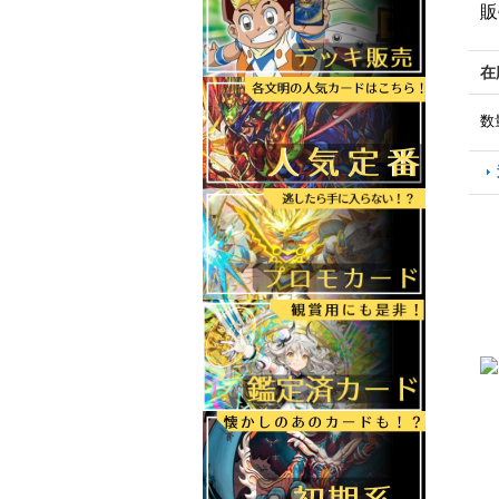
販
在
数