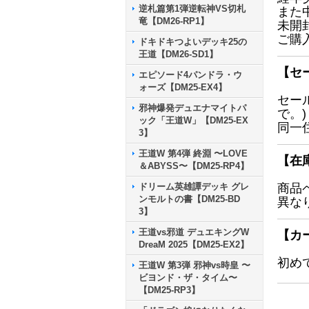
逆札篇第1弾逆転神VS切札
また
竜【DM26-RP1】
未開
ご購
ドキドキつよいデッキ25の
王道【DM26-SD1】
【セ
エピソード4パンドラ・ウ
ォーズ【DM25-EX4】
セー
邪神爆発デュエナマイトパ
で。)
ック「王道W」【DM25-EX
同一
3】
王道W 第4弾 終淵 〜LOVE
【在
＆ABYSS〜【DM25-RP4】
ドリーム英雄譚デッキ グレ
商品
ンモルトの書【DM25-BD
異な
3】
王道vs邪道 デュエキングW
【カ
DreaM 2025【DM25-EX2】
初め
王道W 第3弾 邪神vs時皇 〜
ビヨンド・ザ・タイム〜
【DM25-RP3】