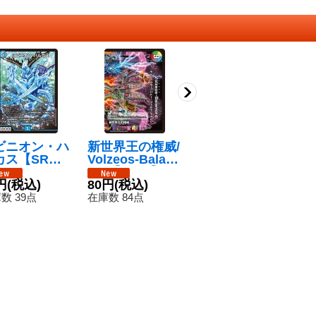
ビニオン・ハ
新世界王の権威/
新世界王の思想/
新
カス【SR】{2
Volzeos-Balam
Volzeos-Balam
Vo
X116/50}
ord【KGM】{2
ord【KGM】{2
o
水》
円
(税込)
6EX13/50}
80円
(税込)
6EX14/50}
80円
(税込)
6E
8
《多》
《多》
《
数 39点
在庫数 84点
在庫数 92点
在