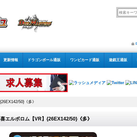
更新情報
ドラゴンボール通販
ワンピカード通販
遊戯王通販
EX142/50}《多》
喜エルボロム【VR】{26EX142/50}《多》