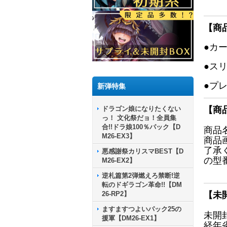
【商
●カ
●ス
●プ
新弾特集
ドラゴン娘になりたくない
【商
っ！ 文化祭だョ！全員集
合!!ドラ娘100％パック【D
商品
M26-EX3】
商品
了承
悪感謝祭カリスマBEST【D
の型
M26-EX2】
逆札篇第2弾燃えろ禁断!逆
転のドギラゴン革命!!【DM
26-RP2】
【未
ますますつよいパック25の
未開
援軍【DM26-EX1】
経年