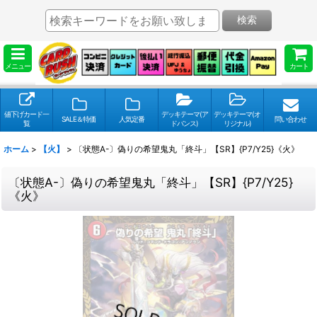
検索
メニュー
カート
値下げカード一
デッキテーマ(ア
デッキテーマ(オ
SALE＆特価
人気定番
問い合わせ
覧
ドバンス)
リジナル)
ホーム
>
【火】
>
〔状態A-〕偽りの希望鬼丸「終斗」【SR】{P7/Y25}《火》
〔状態A-〕偽りの希望鬼丸「終斗」【SR】{P7/Y25}
《火》