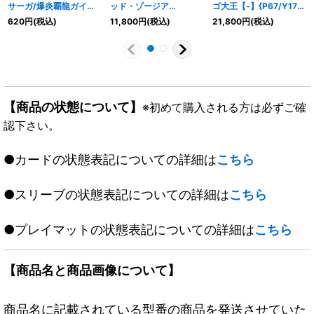
サーガ/爆炎覇龍ガイフ
ッド・ゾージア
ゴ大王【-】{P67/Y17}
レア【-】
5th【SR】{P79/Y24}
《火》
620
円
(税込)
11,800
円
(税込)
21,800
円
(税込)
{22BD1BE3b/BE10/BE
《多》
3a/BE10}《超次元》
【商品の状態について】
※初めて購入される方は必ずご確
認下さい。
●カードの状態表記についての詳細は
こちら
●スリーブの状態表記についての詳細は
こちら
●プレイマットの状態表記についての詳細は
こちら
【商品名と商品画像について】
商品名に記載されている型番の商品を発送させていた