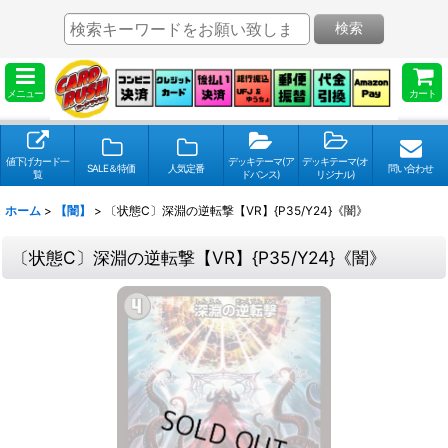
検索
メニュー
カート
値下げカード一
デッキテーマ(ア
デッキテーマ(オ
SALE＆特価
人気定番
問い合わせ
覧
ドバンス)
リジナル)
ホーム
>
【闇】
>
〔状態C〕深淵の逆転撃【VR】{P35/Y24}《闇》
〔状態C〕深淵の逆転撃【VR】{P35/Y24}《闇》