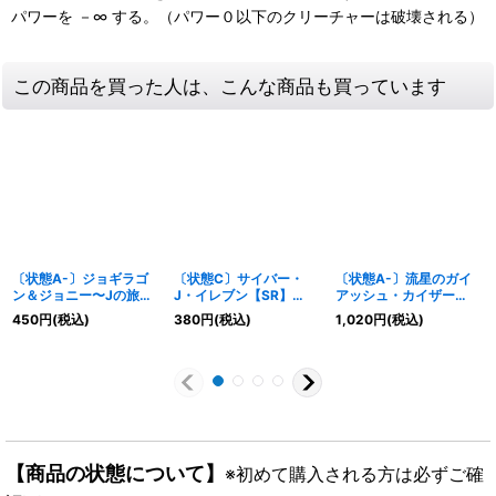
パワーを －∞ する。（パワー０以下のクリーチャーは破壊される）
この商品を買った人は、こんな商品も買っています
〔状態A-〕ジョギラゴ
〔状態C〕サイバー・
〔状態A-〕流星のガイ
ン＆ジョニー〜Jの旅
J・イレブン【SR】
アッシュ・カイザー
路〜【SR】
{DM38S1/S5}《水》
【SR】
450
円
(税込)
380
円
(税込)
1,020
円
(税込)
{26SD1N1☆/12}《無》
{26SD1H1☆/16}《多》
【商品の状態について】
※初めて購入される方は必ずご確