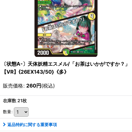
〔状態A-〕天体妖精エスメル/「お茶はいかがですか？」
【VR】{26EX143/50}《多》
販売価格
:
260
円
(税込)
在庫数 21枚
数量
:
返品特約に関する重要事項