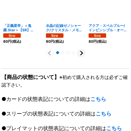
「正義星帝」＜鬼
水晶の記録ゼノシャー
アクア・スペルブルー/
羅.Star＞【SR】
ク/クリスタル・メモリ
インビンシブル・オーラ
{26EX110/50}《光》
ー【VR】
【VR】{26EX141/50}
{26EX134/50}《水》
《多》
80
円
(税込)
80
円
(税込)
80
円
(税込)
【商品の状態について】
※初めて購入される方は必ずご確
認下さい。
●カードの状態表記についての詳細は
こちら
●スリーブの状態表記についての詳細は
こちら
●プレイマットの状態表記についての詳細は
こちら