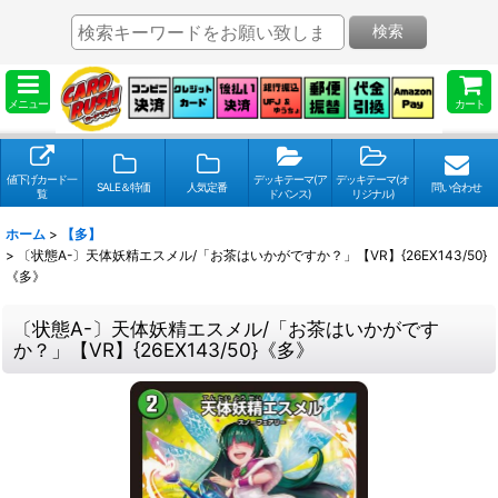
検索
メニュー
カート
値下げカード一
デッキテーマ(ア
デッキテーマ(オ
SALE＆特価
人気定番
問い合わせ
覧
ドバンス)
リジナル)
ホーム
>
【多】
>
〔状態A-〕天体妖精エスメル/「お茶はいかがですか？」【VR】{26EX143/50}
《多》
〔状態A-〕天体妖精エスメル/「お茶はいかがです
か？」【VR】{26EX143/50}《多》