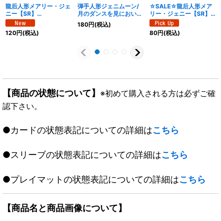
龍后人形メアリー・ジェ
弾手人形ジェニムーン/
☆SALE☆龍后人形メア
ニー【SR】
月のダンスを見においで
リー・ジェニー【SR】
{26SD1F1/12}《多》
【C】{24EX489/100}
{26SD1F1/12}《多》
180
円
(税込)
《闇》
120
円
(税込)
80
円
(税込)
【商品の状態について】
※初めて購入される方は必ずご確
認下さい。
●カードの状態表記についての詳細は
こちら
●スリーブの状態表記についての詳細は
こちら
●プレイマットの状態表記についての詳細は
こちら
【商品名と商品画像について】