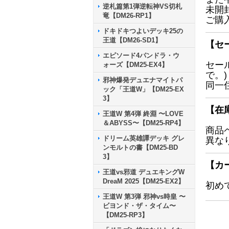
逆札篇第1弾逆転神VS切札
未開
竜【DM26-RP1】
ご購
ドキドキつよいデッキ25の
王道【DM26-SD1】
【セ
エピソード4パンドラ・ウ
セー
ォーズ【DM25-EX4】
で。)
邪神爆発デュエナマイトパ
同一
ック「王道W」【DM25-EX
3】
【在
王道W 第4弾 終淵 〜LOVE
＆ABYSS〜【DM25-RP4】
商品
ドリーム英雄譚デッキ グレ
異な
ンモルトの書【DM25-BD
3】
【カ
王道vs邪道 デュエキングW
DreaM 2025【DM25-EX2】
初め
王道W 第3弾 邪神vs時皇 〜
ビヨンド・ザ・タイム〜
【DM25-RP3】