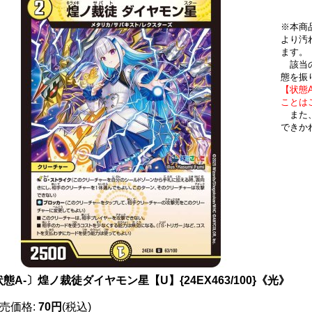
※本商
より汚
ます。
該当の
態を振
【状態
ことは
また、
できか
態A-〕煌ノ裁徒ダイヤモン星【U】{24EX463/100}《光》
売価格
:
70円
(税込)