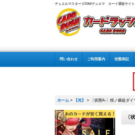
デュエルマスターズ/DM/デュエマ カード通販サイト
問い合わせ
ご利用案内
状態表記
ホーム
>
【光】
>
〔状態A-〕煌ノ裁徒ダイヤモ
〔状