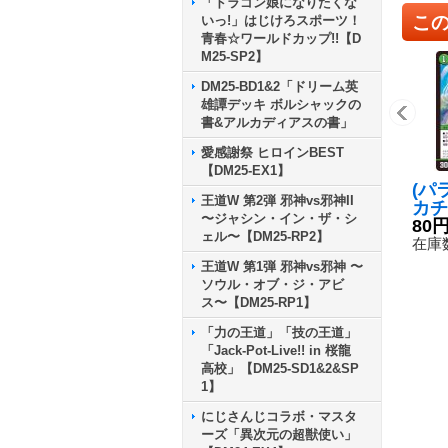
「ドラゴン娘になりたくな
こ
いっ!」はじけろスポーツ！
青春☆ワールドカップ!!【D
M25-SP2】
DM25-BD1&2「ドリーム英
雄譚デッキ ボルシャックの
書&アルカディアスの書」
愛感謝祭 ヒロインBEST
【DM25-EX1】
(パ
王道W 第2弾 邪神vs邪神II
カチ
〜ジャシン・イン・ザ・シ
N.K
80
ェル〜【DM25-RP2】
684
在庫数
然》
王道W 第1弾 邪神vs邪神 〜
ソウル・オブ・ジ・アビ
ス〜【DM25-RP1】
「力の王道」「技の王道」
「Jack-Pot-Live!! in 桜龍
高校」【DM25-SD1&2&SP
1】
にじさんじコラボ・マスタ
ーズ「異次元の超獣使い」