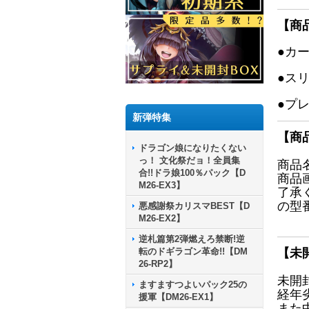
【商
●カ
●ス
●プ
新弾特集
【商
ドラゴン娘になりたくない
っ！ 文化祭だョ！全員集
商品
合!!ドラ娘100％パック【D
商品
M26-EX3】
了承
の型
悪感謝祭カリスマBEST【D
M26-EX2】
逆札篇第2弾燃えろ禁断!逆
転のドギラゴン革命!!【DM
【未
26-RP2】
未開
ますますつよいパック25の
経年
援軍【DM26-EX1】
また