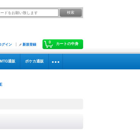
0
カートの中身
ログイン
新規登録
MTG通販
ポケカ通販