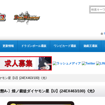
更新情報
ドラゴンボール通販
ワンピカード通販
遊戯王通販
ン星【U】{24EX463/100}《光》
態A-〕煌ノ裁徒ダイヤモン星【U】{24EX463/100}《光》