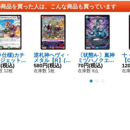
の商品を買った人は、こんな商品も買っています
ラ仕様)カチ
逆札神ヘヴィ・
〔状態A-〕嵐神
十
ジェットT.
メタル【R】{P
ミヅハノクエビ
【C
.【C】{RP1
円
(税込)
1/Y25}《多》
580円
(税込)
コ【SR】{26EX
70円
(税込)
95
12
/95}《自
25/89}《水》
 12枚
在庫数 1枚
在庫数 8点
在庫