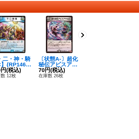
・二・神・騎
〔状態A-〕超化
〔状態B〕アク
ネ
】{RP1466/
秘伝アビスアサ
ア・ティーチャ
レ
}《水》
0円
(税込)
ルト【U】{24R
70円
(税込)
ー【R】{DMR0
380円
(税込)
【
5
P141/75}《闇》
742/55}《水》
8
数 12枚
在庫数 26枚
在庫数 6枚
在