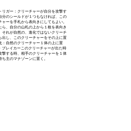
トリガー：クリーチャーが自分を攻撃す
自分のシールドが１つもなければ、この
チャーを手札から表向きにしてもよい。
たら、自分の山札の上から１枚を表向き
。それが自然の、進化ではないクリーチ
ら出し、このクリーチャーをその上に置
化：自然のクリーチャー１体の上に置
・ブレイカーこのクリーチャーが出た時
攻撃する時、相手のクリーチャーを１体
持ち主のマナゾーンに置く。