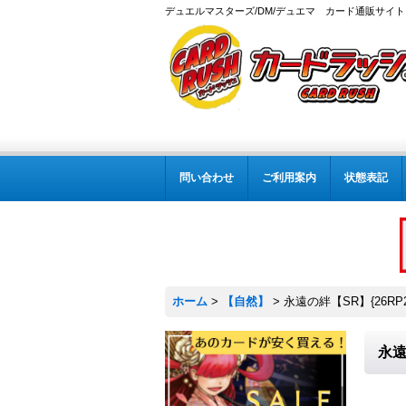
デュエルマスターズ/DM/デュエマ カード通販サイト
問い合わせ
ご利用案内
状態表記
ホーム
>
【自然】
>
永遠の絆【SR】{26RP2
永遠