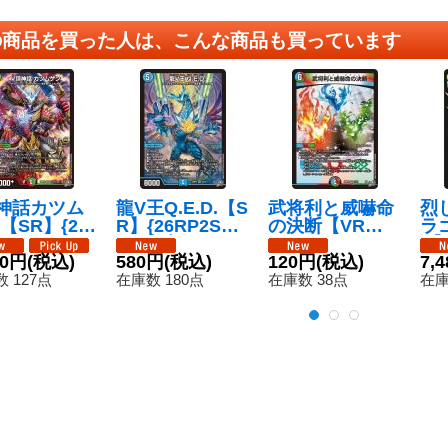
の商品を買った人は、こんな商品も買っています
神話カツム
龍V王Q.E.D.【S
武将利と威嚇命
烈
【SR】{26
R】{26RP2S3/S
の決断【VR】{2
ラ
S11/S11}
11}《水》
6RP211/77}
R】
》
80円
(税込)
580円
(税込)
《多》
120円
(税込)
1/
7,
 127点
在庫数 180点
在庫数 38点
在庫