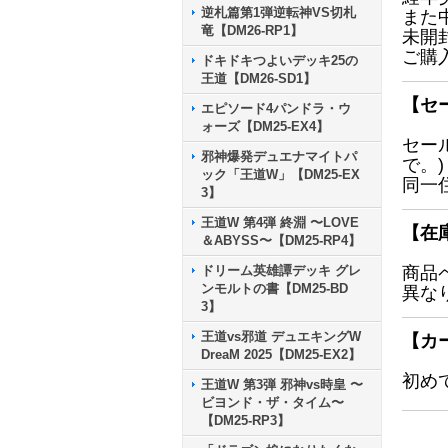
逆札篇第1弾逆転神VS切札
また
竜【DM26-RP1】
未開
ご購
ドキドキつよいデッキ25の
王道【DM26-SD1】
【セ
エピソード4パンドラ・ウ
ォーズ【DM25-EX4】
セー
邪神爆発デュエナマイトパ
で。)
ック「王道W」【DM25-EX
同一
3】
王道W 第4弾 終淵 〜LOVE
【在
＆ABYSS〜【DM25-RP4】
ドリーム英雄譚デッキ グレ
商品
ンモルトの書【DM25-BD
異な
3】
王道vs邪道 デュエキングW
【カ
DreaM 2025【DM25-EX2】
初め
王道W 第3弾 邪神vs時皇 〜
ビヨンド・ザ・タイム〜
【DM25-RP3】