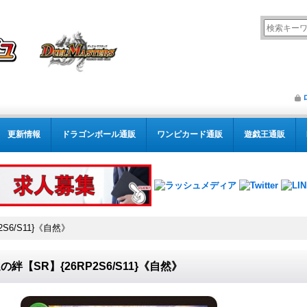
更新情報
ドラゴンボール通販
ワンピカード通販
遊戯王通販
S6/S11}《自然》
の絆【SR】{26RP2S6/S11}《自然》