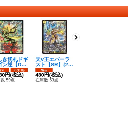
しき切札ドギ
天V王エバーラ
魔V王デスシラ
叛
ゴン逆【DM
スト【SR】{26
ズ【SR】{26RP
R
{26RP2DM
RP2S2/S11}
2S4/S11}《闇》
7
DM1}《多》
480円
(税込)
《光》
480円
(税込)
280円
(税込)
2
数 59点
在庫数 53点
在庫数 41点
在