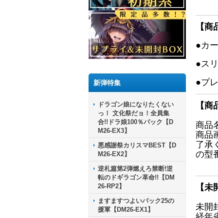
【商
●カ
●ス
●プ
新弾特集
ドラゴン娘になりたくない
【商
っ！ 文化祭だョ！全員集
合!!ドラ娘100％パック【D
商品
M26-EX3】
商品
了承
悪感謝祭カリスマBEST【D
の型
M26-EX2】
逆札篇第2弾燃えろ禁断!逆
転のドギラゴン革命!!【DM
26-RP2】
【未
ますますつよいパック25の
未開
援軍【DM26-EX1】
経年