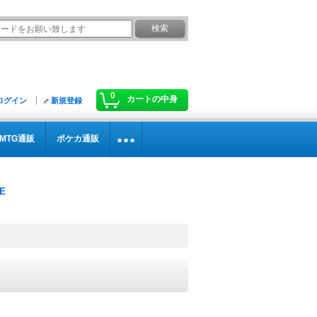
0
カートの中身
ログイン
新規登録
MTG通販
ポケカ通販