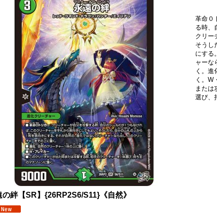
革命０
る時、
クリー
そうし
にする
ャーな
く。進
く。W
または
選び、
の絆【SR】{26RP2S6/S11}《自然》