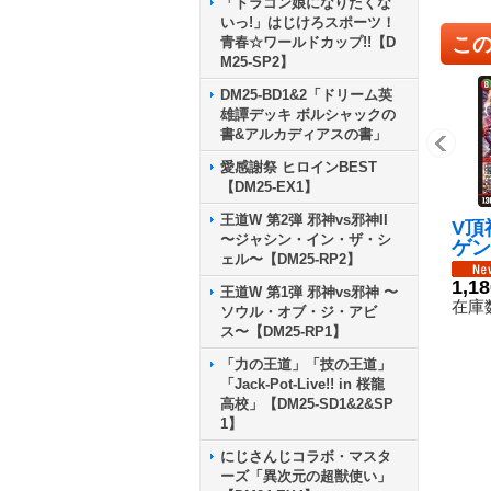
「ドラゴン娘になりたくな
いっ!」はじけろスポーツ！
こ
青春☆ワールドカップ!!【D
M25-SP2】
DM25-BD1&2「ドリーム英
雄譚デッキ ボルシャックの
書&アルカディアスの書」
愛感謝祭 ヒロインBEST
【DM25-EX1】
王道W 第2弾 邪神vs邪神II
V頂
〜ジャシン・イン・ザ・シ
ゲン
ェル〜【DM25-RP2】
RP2
《多
1,1
王道W 第1弾 邪神vs邪神 〜
在庫数
ソウル・オブ・ジ・アビ
ス〜【DM25-RP1】
「力の王道」「技の王道」
「Jack-Pot-Live!! in 桜龍
高校」【DM25-SD1&2&SP
1】
にじさんじコラボ・マスタ
ーズ「異次元の超獣使い」