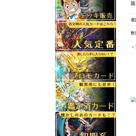
販
在
数