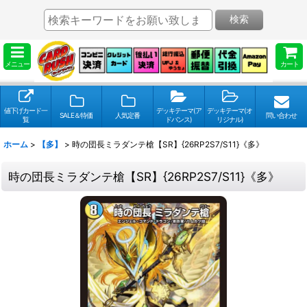
検索
メニュー
カート
値下げカード一
デッキテーマ(ア
デッキテーマ(オ
SALE＆特価
人気定番
問い合わせ
覧
ドバンス)
リジナル)
ホーム
>
【多】
>
時の団長ミラダンテ槍【SR】{26RP2S7/S11}《多》
時の団長ミラダンテ槍【SR】{26RP2S7/S11}《多》