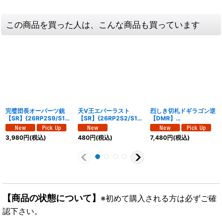
この商品を買った人は、こんな商品も買っています
完璧団長オーパーツ銃
天V王エバーラスト
烈しき切札ドギラゴン逆
【SR】{26RP2S9/S11}
【SR】{26RP2S2/S11}
【DMR】
《多》
《光》
{26RP2DM1/DM1}
《多》
3,980
円
(税込)
480
円
(税込)
7,480
円
(税込)
【商品の状態について】
※初めて購入される方は必ずご確
認下さい。