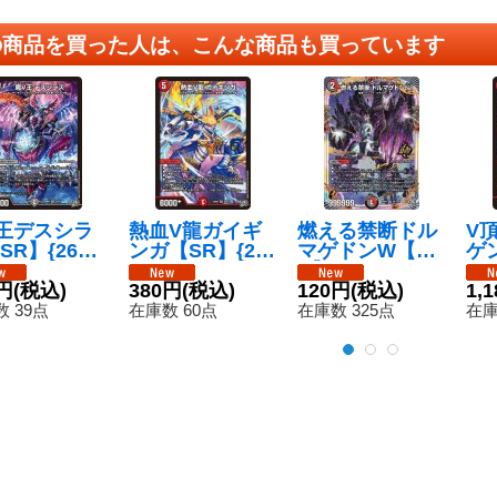
の商品を買った人は、こんな商品も買っています
王デスシラ
熱血V龍ガイギ
燃える禁断ドル
V
SR】{26RP
ンガ【SR】{26
マゲドンW【O
ゲン
/S11}《闇》
RP2S5/S11}
R】{26RP2OR
RP
円
(税込)
《火》
380円
(税込)
1/OR1}《多》
120円
(税込)
《
1,
 39点
在庫数 60点
在庫数 325点
在庫