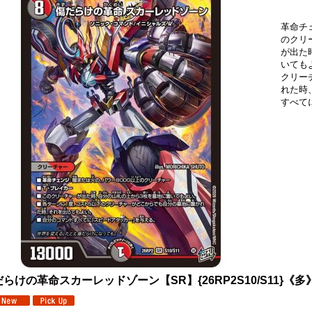
革命チ
のクリ
が出た
いても
クリー
れた時
すべて
らけの革命スカーレッドゾーン【SR】{26RP2S10/S11}《多