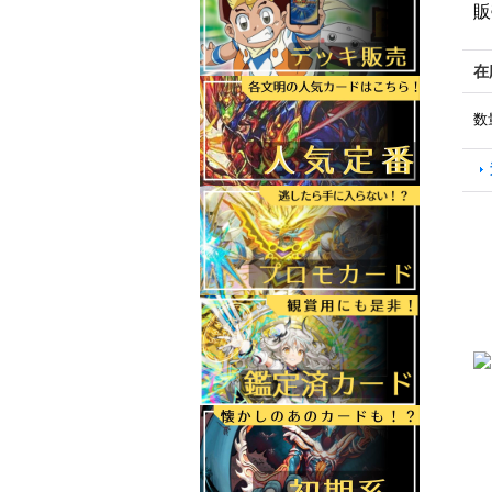
販
在
数