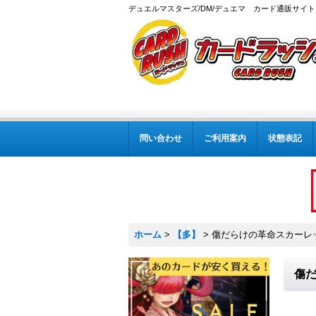
デュエルマスターズ/DM/デュエマ カード通販サイト
問い合わせ
ご利用案内
状態表記
ホーム
>
【多】
>
傷だらけの革命スカーレッドゾ
傷だ