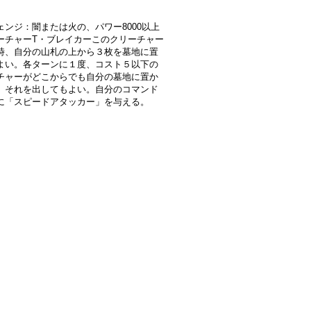
ェンジ：闇または火の、パワー8000以上
ーチャーT・ブレイカーこのクリーチャー
時、自分の山札の上から３枚を墓地に置
よい。各ターンに１度、コスト５以下の
チャーがどこからでも自分の墓地に置か
、それを出してもよい。自分のコマンド
に「スピードアタッカー」を与える。
》