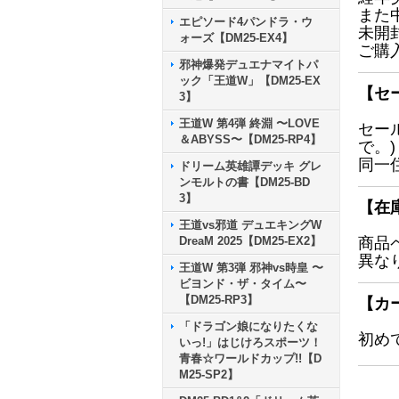
また
エピソード4パンドラ・ウ
未開
ォーズ【DM25-EX4】
ご購
邪神爆発デュエナマイトパ
ック「王道W」【DM25-EX
【セ
3】
王道W 第4弾 終淵 〜LOVE
セー
＆ABYSS〜【DM25-RP4】
で。)
同一
ドリーム英雄譚デッキ グレ
ンモルトの書【DM25-BD
3】
【在
王道vs邪道 デュエキングW
DreaM 2025【DM25-EX2】
商品
異な
王道W 第3弾 邪神vs時皇 〜
ビヨンド・ザ・タイム〜
【DM25-RP3】
【カ
「ドラゴン娘になりたくな
初め
いっ!」はじけろスポーツ！
青春☆ワールドカップ!!【D
M25-SP2】