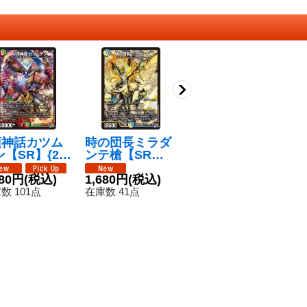
頂神話カツム
時の団長ミラダ
永遠の絆【S
武
【SR】{26
ンテ槍【SR】{2
R】{26RP2S6/S
の
2S11/S11}
6RP2S7/S11}
11}《自然》
6R
多》
180円
(税込)
《多》
1,680円
(税込)
380円
(税込)
《
1
数 101点
在庫数 41点
在庫数 71点
在