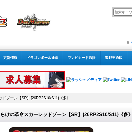
更新情報
ドラゴンボール通販
ワンピカード通販
遊戯王通販
ーン【SR】{26RP2S10/S11}《多》
らけの革命スカーレッドゾーン【SR】{26RP2S10/S11}《多