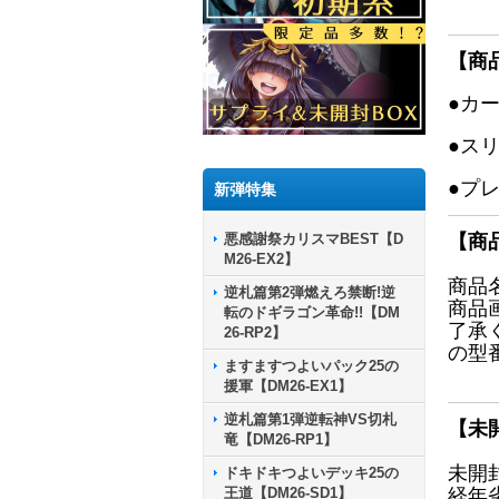
【商
●カ
●ス
●プ
新弾特集
悪感謝祭カリスマBEST【D
【商
M26-EX2】
商品
逆札篇第2弾燃えろ禁断!逆
商品
転のドギラゴン革命!!【DM
了承
26-RP2】
の型
ますますつよいパック25の
援軍【DM26-EX1】
逆札篇第1弾逆転神VS切札
【未
竜【DM26-RP1】
未開
ドキドキつよいデッキ25の
王道【DM26-SD1】
経年