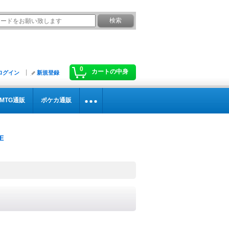
0
カートの中身
ログイン
新規登録
MTG通販
ポケカ通販
》