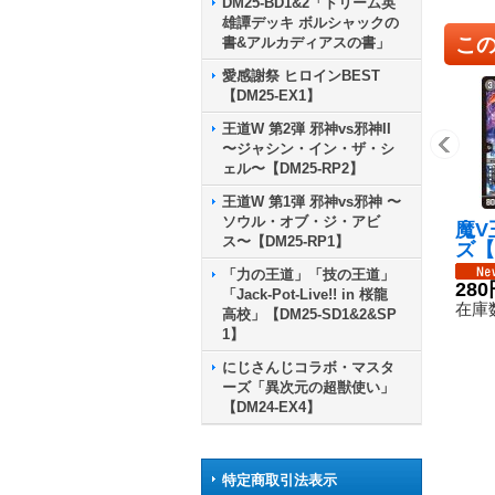
DM25-BD1&2「ドリーム英
雄譚デッキ ボルシャックの
こ
書&アルカディアスの書」
愛感謝祭 ヒロインBEST
【DM25-EX1】
王道W 第2弾 邪神vs邪神II
〜ジャシン・イン・ザ・シ
ェル〜【DM25-RP2】
王道W 第1弾 邪神vs邪神 〜
ソウル・オブ・ジ・アビ
魔V
ス〜【DM25-RP1】
ズ【
2S4
「力の王道」「技の王道」
280
「Jack-Pot-Live!! in 桜龍
在庫数
高校」【DM25-SD1&2&SP
1】
にじさんじコラボ・マスタ
ーズ「異次元の超獣使い」
【DM24-EX4】
特定商取引法表示