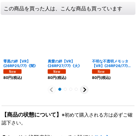
この商品を買った人は、こんな商品も買っています
零黒の絆【VR】
勇愛の絆【VR】
不明な不透明メモッタ
{26RP25/77}《闇》
{26RP27/77}《火》
【VR】{26RP26/77}
《闇》
80
円
(税込)
80
円
(税込)
80
円
(税込)
【商品の状態について】
※初めて購入される方は必ずご確
認下さい。