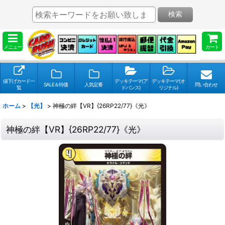
検索
メニュー
カート
値下げカード一
デッキテーマ(ア
デッキテーマ(オ
SALE＆特価
人気定番
問い合わせ
覧
ドバンス)
リジナル)
ホーム
>
【光】
>
神極の絆【VR】{26RP22/77}《光》
神極の絆【VR】{26RP22/77}《光》