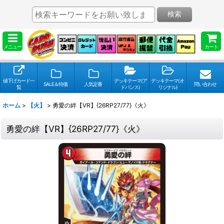
検索
メニュー
カート
値下げカード一
デッキテーマ(ア
デッキテーマ(オ
SALE＆特価
人気定番
問い合わせ
覧
ドバンス)
リジナル)
ホーム
>
【火】
>
勇愛の絆【VR】{26RP27/77}《火》
勇愛の絆【VR】{26RP27/77}《火》