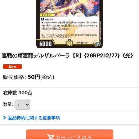
連戦の精霊龍デルザルバーラ【R】{26RP212/77}《光》
販売価格
:
50
円
(税込)
在庫数 300点
数量
:
返品特約に関する重要事項
カートに入れる