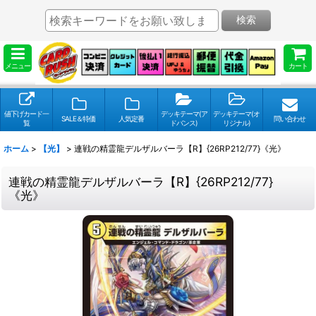
検索
メニュー
カート
値下げカード一
デッキテーマ(ア
デッキテーマ(オ
SALE＆特価
人気定番
問い合わせ
覧
ドバンス)
リジナル)
ホーム
>
【光】
>
連戦の精霊龍デルザルバーラ【R】{26RP212/77}《光》
連戦の精霊龍デルザルバーラ【R】{26RP212/77}
《光》