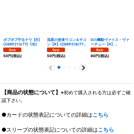
ポプポプ守るナウ【R】
流星の使者ウコン＆サコ
Dの機動ヴァイス・ヴァ
{26RP213/77}《光》
ン【R】{26RP218/77}
ーチュー【R】
《火》
{26RP215/77}《水》
50
円
(税込)
50
円
(税込)
80
円
(税込)
【商品の状態について】
※初めて購入される方は必ずご確
認下さい。
●カードの状態表記についての詳細は
こちら
●スリーブの状態表記についての詳細は
こちら