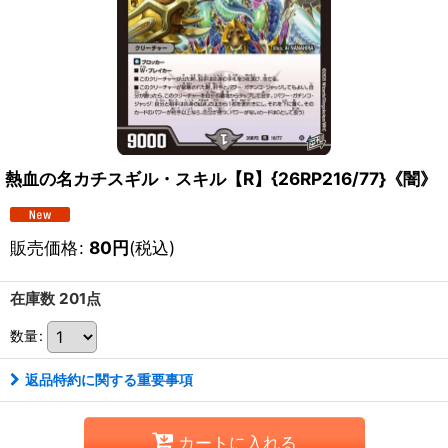
熱血の名カチスギル・スキル【R】{26RP216/77}《闇》
販売価格
:
80
円
(税込)
在庫数 201点
数量
:
返品特約に関する重要事項
カートに入れる