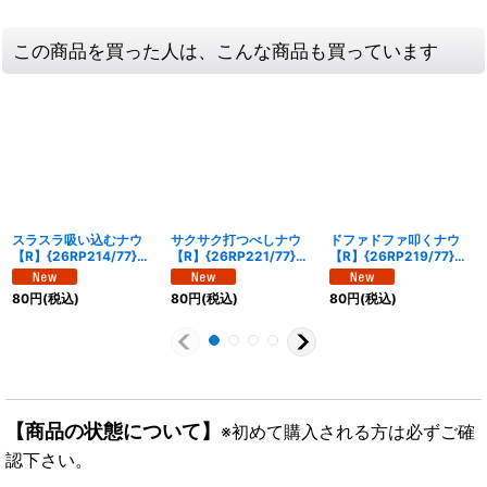
この商品を買った人は、こんな商品も買っています
スラスラ吸い込むナウ
サクサク打つべしナウ
ドファドファ叩くナウ
【R】{26RP214/77}
【R】{26RP221/77}
【R】{26RP219/77}
《水》
《自然》
《火》
80
円
(税込)
80
円
(税込)
80
円
(税込)
【商品の状態について】
※初めて購入される方は必ずご確
認下さい。