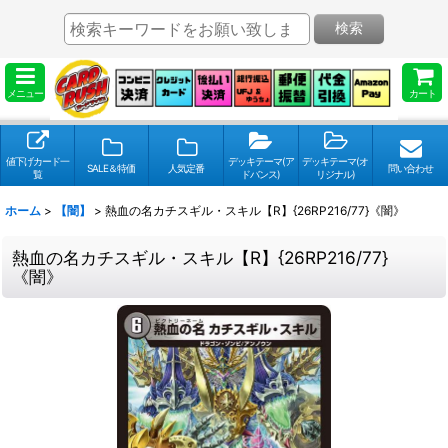
検索
メニュー
カート
値下げカード一
デッキテーマ(ア
デッキテーマ(オ
SALE＆特価
人気定番
問い合わせ
覧
ドバンス)
リジナル)
ホーム
>
【闇】
>
熱血の名カチスギル・スキル【R】{26RP216/77}《闇》
熱血の名カチスギル・スキル【R】{26RP216/77}
《闇》