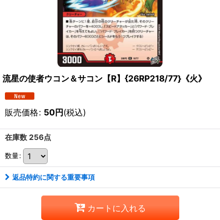
流星の使者ウコン＆サコン【R】{26RP218/77}《火》
販売価格
:
50
円
(税込)
在庫数 256点
数量
:
返品特約に関する重要事項
カートに入れる