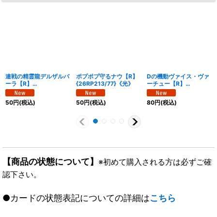
連戦の精霊龍デルザルバ
ポプポプ守るナウ【R】
Dの機動ヴァイス・ヴァ
ーラ【R】
{26RP213/77}《光》
ーチュー【R】
{26RP212/77}《光》
{26RP215/77}《水》
50
円
(税込)
50
円
(税込)
80
円
(税込)
【商品の状態について】
※初めて購入される方は必ずご確
認下さい。
●カードの状態表記についての詳細は
こちら