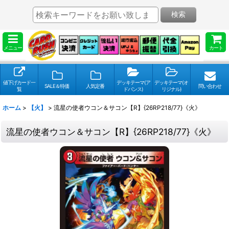
検索
メニュー
カート
値下げカード一
デッキテーマ(ア
デッキテーマ(オ
SALE＆特価
人気定番
問い合わせ
覧
ドバンス)
リジナル)
ホーム
>
【火】
>
流星の使者ウコン＆サコン【R】{26RP218/77}《火》
流星の使者ウコン＆サコン【R】{26RP218/77}《火》