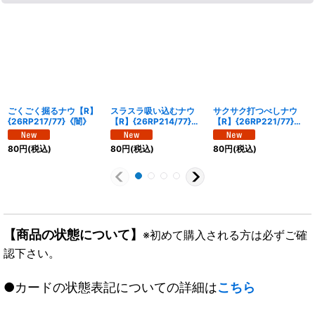
ごくごく掘るナウ【R】
スラスラ吸い込むナウ
サクサク打つべしナウ
{26RP217/77}《闇》
【R】{26RP214/77}
【R】{26RP221/77}
《水》
《自然》
80
円
(税込)
80
円
(税込)
80
円
(税込)
【商品の状態について】
※初めて購入される方は必ずご確
認下さい。
●カードの状態表記についての詳細は
こちら