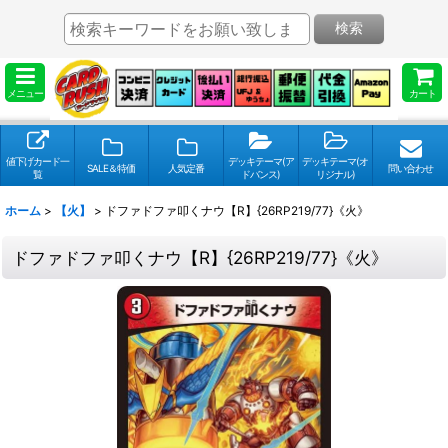
検索
メニュー
カート
値下げカード一
デッキテーマ(ア
デッキテーマ(オ
SALE＆特価
人気定番
問い合わせ
覧
ドバンス)
リジナル)
ホーム
>
【火】
>
ドファドファ叩くナウ【R】{26RP219/77}《火》
ドファドファ叩くナウ【R】{26RP219/77}《火》