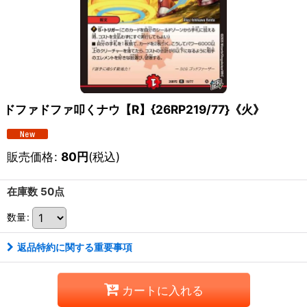
ドファドファ叩くナウ【R】{26RP219/77}《火》
販売価格
:
80
円
(税込)
在庫数 50点
数量
:
返品特約に関する重要事項
カートに入れる