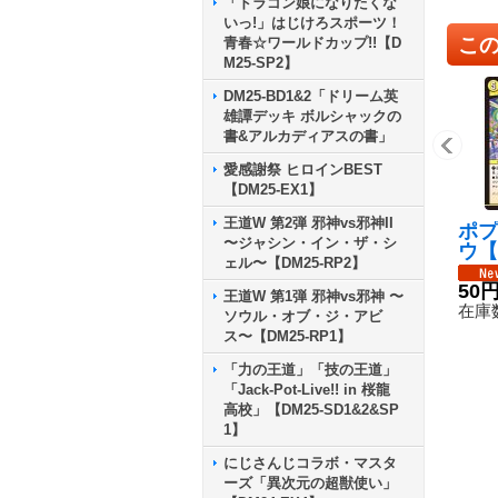
「ドラゴン娘になりたくな
いっ!」はじけろスポーツ！
こ
青春☆ワールドカップ!!【D
M25-SP2】
DM25-BD1&2「ドリーム英
雄譚デッキ ボルシャックの
書&アルカディアスの書」
愛感謝祭 ヒロインBEST
【DM25-EX1】
王道W 第2弾 邪神vs邪神II
ポプ
〜ジャシン・イン・ザ・シ
ウ【
ェル〜【DM25-RP2】
13/
50
王道W 第1弾 邪神vs邪神 〜
在庫数
ソウル・オブ・ジ・アビ
ス〜【DM25-RP1】
「力の王道」「技の王道」
「Jack-Pot-Live!! in 桜龍
高校」【DM25-SD1&2&SP
1】
にじさんじコラボ・マスタ
ーズ「異次元の超獣使い」