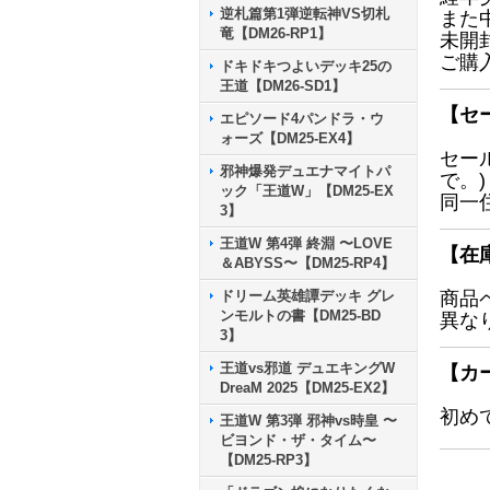
逆札篇第1弾逆転神VS切札
また
竜【DM26-RP1】
未開
ご購
ドキドキつよいデッキ25の
王道【DM26-SD1】
【セ
エピソード4パンドラ・ウ
ォーズ【DM25-EX4】
セー
邪神爆発デュエナマイトパ
で。)
ック「王道W」【DM25-EX
同一
3】
王道W 第4弾 終淵 〜LOVE
【在
＆ABYSS〜【DM25-RP4】
ドリーム英雄譚デッキ グレ
商品
ンモルトの書【DM25-BD
異な
3】
王道vs邪道 デュエキングW
【カ
DreaM 2025【DM25-EX2】
初め
王道W 第3弾 邪神vs時皇 〜
ビヨンド・ザ・タイム〜
【DM25-RP3】