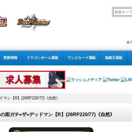
更新情報
ドラゴンボール通販
ワンピカード通販
遊戯王通販
ン【R】{26RP220/77}《自然》
の面ガチ=ザ=デッドマン【R】{26RP220/77}《自然》