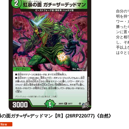
自分の
明を持
ワー・
勝った
ンに置
分と相
し、そ
手以上
は０と
の面ガチ=ザ=デッドマン【R】{26RP220/77}《自然》