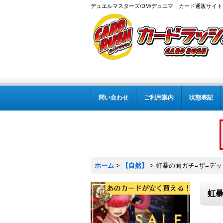
デュエルマスターズ/DM/デュエマ カード通販サイト
問い合わせ
ご利用案内
状態表記
ホーム
>
【自然】
>
虹暴の面ガチ=ザ=デッドマ
虹暴