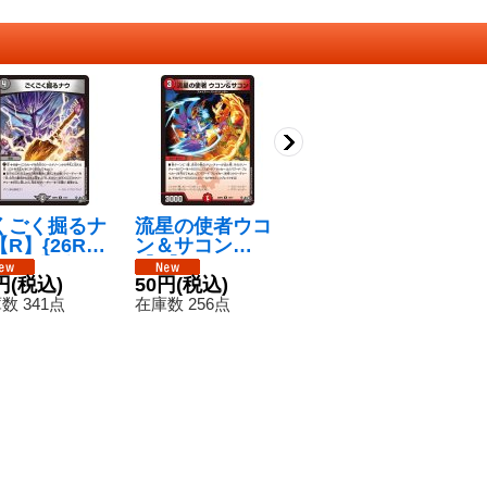
くごく掘るナ
流星の使者ウコ
獣音類武士目グ
ス
R】{26RP2
ン＆サコン
ローバル・ステ
む
/77}《闇》
【R】{26RP21
ージ【R】{26R
RP
円
(税込)
8/77}《火》
50円
(税込)
P227/77}《多》
80円
(税込)
《
8
数 341点
在庫数 256点
在庫数 237点
在