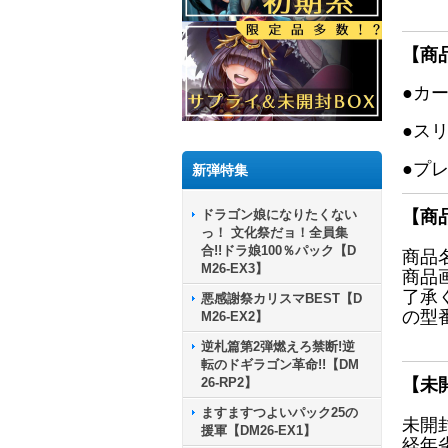
【商
●カ
●ス
●プ
新弾特集
ドラゴン娘になりたくない
【商
っ！ 文化祭だョ！全員集
合!!ドラ娘100％パック【D
商品
M26-EX3】
商品
了承
悪感謝祭カリスマBEST【D
の型
M26-EX2】
逆札篇第2弾燃えろ禁断!逆
転のドギラゴン革命!!【DM
26-RP2】
【未
ますますつよいパック25の
未開
援軍【DM26-EX1】
経年