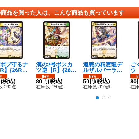
の商品を買った人は、こんな商品も買っています
ポプ守るナ
漢の2号ボスカ
連戦の精霊龍デ
ご
R】{26RP2
ツ逆【R】{26R
ルザルバーラ
ウ【
77}《光》
P223/77}《多》
【R】{26RP21
17
円
(税込)
80円
(税込)
2/77}《光》
50円
(税込)
80
 282点
在庫数 250点
在庫数 310点
在庫