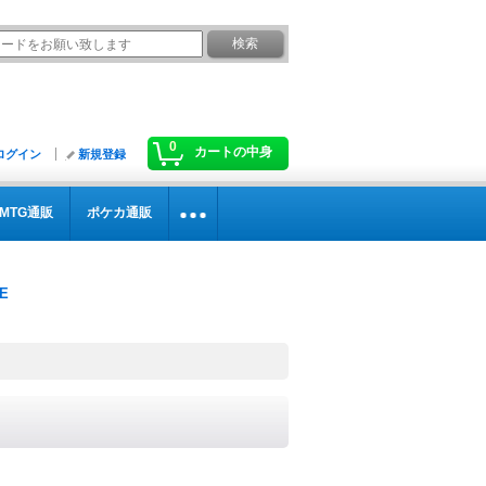
0
カートの中身
ログイン
新規登録
MTG通販
ポケカ通販