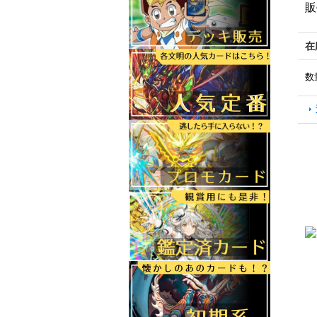
販
在
数