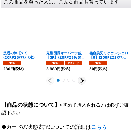
この商品を買った人は、こんな商品も買っています
叛逆の絆【VR】
完璧団長オーパーツ銃
熱血美刃ミケランジェロ
{26RP23/77}《水》
【SR】{26RP2S9/S11}
【R】{26RP222/77}
《多》
《多》
280
円
(税込)
3,980
円
(税込)
50
円
(税込)
【商品の状態について】
※初めて購入される方は必ずご確
認下さい。
●カードの状態表記についての詳細は
こちら