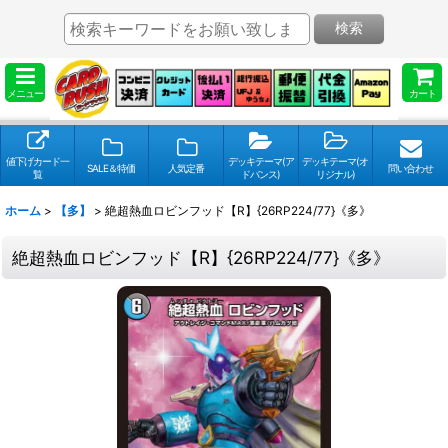
検索
メニュー
カート
値下げカード一
デッキテーマ(ア
デッキテーマ(オ
SALE＆特価
人気定番
問い合わせ
覧
ドバンス)
リジナル)
ホーム
>
【多】
>
絶超熱血ロビンフッド【R】{26RP224/77}《多》
絶超熱血ロビンフッド【R】{26RP224/77}《多》