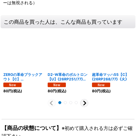
ーは無視される）
この商品を買った人は、こんな商品も買っています
ZEROの革命ブラックア
D2-W革命のボルトロン
超革命マッハ55【C】
ウト【C】
【U】{26RP251/77}
{26RP268/77}《火》
{26RP263/77}《闇》
《多》
80
円
(税込)
80
円
(税込)
80
円
(税込)
【商品の状態について】
※初めて購入される方は必ずご確
認下さい。