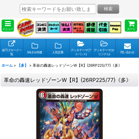
検索
メニュー
カート
値下げカード一
デッキテーマ(ア
デッキテーマ(オ
SALE＆特価
人気定番
問い合わせ
覧
ドバンス)
リジナル)
ホーム
>
【多】
>
革命の轟速レッドゾーンW【R】{26RP225/77}《多》
革命の轟速レッドゾーンW【R】{26RP225/77}《多》