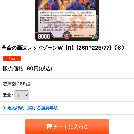
革命の轟速レッドゾーンW【R】{26RP225/77}《多》
販売価格
:
80
円
(税込)
在庫数 186点
数量
:
返品特約に関する重要事項
カートに入れる