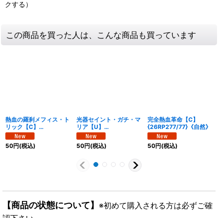
クする）
この商品を買った人は、こんな商品も買っています
熱血の羅刹メフィス・ト
光器セイント・ガチ・マ
完全熱血革命【C】
リック【C】
リア【U】
{26RP277/77}《自然》
{26RP254/77}《光》
{26RP230/77}《光》
50
円
(税込)
50
円
(税込)
50
円
(税込)
【商品の状態について】
※初めて購入される方は必ずご確
認下さい。