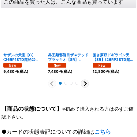
この商品を買った人は、こんな商品も買っています
サザンの天宝【C】
界王類邪龍目ザ＝デッド
蒼き夢双ドギラゴン天
{26RP1STD超秘2}
ブラッキオ【SR】
【SR】{26RP2STD超秘
《光》
{26RP2STD超秘7}《自
6}《多》
然》
9,480
円
(税込)
7,480
円
(税込)
12,800
円
(税込)
【商品の状態について】
※初めて購入される方は必ずご確
認下さい。
●カードの状態表記についての詳細は
こちら