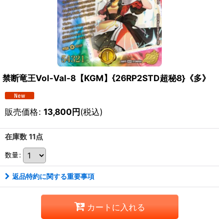
禁断竜王Vol-Val-8【KGM】{26RP2STD超秘8}《多》
販売価格
:
13,800
円
(税込)
在庫数 11点
数量
:
返品特約に関する重要事項
カートに入れる