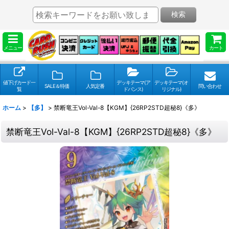
検索
メニュー
カート
値下げカード一
デッキテーマ(ア
デッキテーマ(オ
SALE＆特価
人気定番
問い合わせ
覧
ドバンス)
リジナル)
ホーム
>
【多】
>
禁断竜王Vol-Val-8【KGM】{26RP2STD超秘8}《多》
禁断竜王Vol-Val-8【KGM】{26RP2STD超秘8}《多》