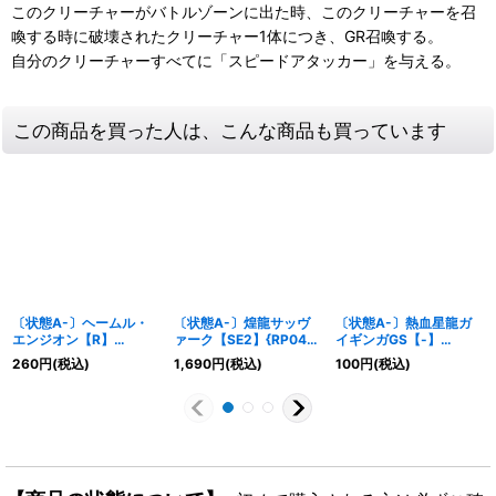
このクリーチャーがバトルゾーンに出た時、このクリーチャーを召
喚する時に破壊されたクリーチャー1体につき、GR召喚する。
自分のクリーチャーすべてに「スピードアタッカー」を与える。
この商品を買った人は、こんな商品も買っています
〔状態A-〕ヘームル・
〔状態A-〕煌龍サッヴ
〔状態A-〕熱血星龍ガ
エンジオン【R】
ァーク【SE2】{RP04裁
イギンガGS【-】
{RP1019/103}《水》
MD1秘2/MD1}《光》
{SP0210/12}《火》
260
円
(税込)
1,690
円
(税込)
100
円
(税込)