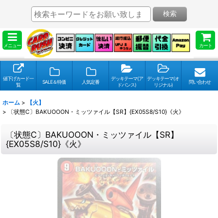
検索
メニュー
カート
値下げカード一
デッキテーマ(ア
デッキテーマ(オ
SALE＆特価
人気定番
問い合わせ
覧
ドバンス)
リジナル)
ホーム
>
【火】
>
〔状態C〕BAKUOOON・ミッツァイル【SR】{EX05S8/S10}《火》
〔状態C〕BAKUOOON・ミッツァイル【SR】
{EX05S8/S10}《火》