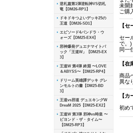
逆札篇第1弾逆転神VS切札
未開
竜【DM26-RP1】
ご購
ドキドキつよいデッキ25の
王道【DM26-SD1】
【セ
エピソード4パンドラ・ウ
セー
ォーズ【DM25-EX4】
で。)
邪神爆発デュエナマイトパ
同一
ック「王道W」【DM25-EX
3】
【在
王道W 第4弾 終淵 〜LOVE
＆ABYSS〜【DM25-RP4】
商品
ドリーム英雄譚デッキ グレ
異な
ンモルトの書【DM25-BD
3】
【カ
王道vs邪道 デュエキングW
DreaM 2025【DM25-EX2】
初め
王道W 第3弾 邪神vs時皇 〜
ビヨンド・ザ・タイム〜
【DM25-RP3】