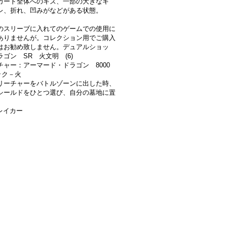
:カード全体へのキズ、一部の大きなキ
レ、折れ、凹みがなどがある状態。
のスリーブに入れてのゲームでの使用に
ありませんが。コレクション用でご購入
はお勧め致しません。デュアルショッ
ゴン SR 火文明 (6)
チャー：アーマード・ドラゴン 8000
ック－火
リーチャーをバトルゾーンに出した時、
シールドをひとつ選び、自分の墓地に置
レイカー
》