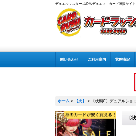
デュエルマスターズ/DM/デュエマ カード通販サイト
問い合わせ
ご利用案内
状態表記
ホーム
>
【火】
>
〔状態C〕デュアルショック
〔状