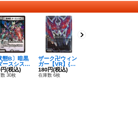
状態B〕暗黒
ザーク卍ウィン
DG-パルテノン
ダースシスK
ガー【VR】{RP
~龍の創り出さ
R】{EX063
0円
(税込)
106/103}《G
180円
(税込)
れる地~【R】
280円
(税込)
98}《闇》
R》
{EX1223/110}
数 30枚
在庫数 6枚
在庫数 2枚
《無》