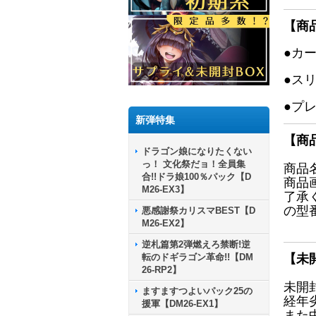
【商
●カ
●ス
●プ
新弾特集
【商
ドラゴン娘になりたくない
っ！ 文化祭だョ！全員集
商品
合!!ドラ娘100％パック【D
商品
M26-EX3】
了承
の型
悪感謝祭カリスマBEST【D
M26-EX2】
逆札篇第2弾燃えろ禁断!逆
転のドギラゴン革命!!【DM
【未
26-RP2】
未開
ますますつよいパック25の
経年
援軍【DM26-EX1】
また