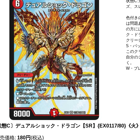
状態C
ズ、ス
色付き
は問題
の方に
ク・ドラ
クリー
S・バ
このク
自分の
く。
W・ブ
態C〕デュアルショック・ドラゴン【SR】{EX0117/80}《火
売価格
:
180円
(税込)