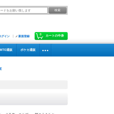
0
カートの中身
ログイン
新規登録
MTG通販
ポケカ通販