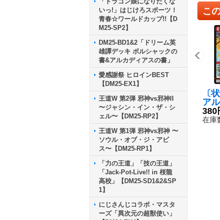
「ドラゴン娘になりたくな
こ
いっ!」はじけろスポーツ！
青春☆ワールドカップ!!【D
M25-SP2】
DM25-BD1&2「ドリーム英
雄譚デッキ ボルシャックの
書&アルカディアスの書」
愛感謝祭 ヒロインBEST
【DM25-EX1】
〔状
王道W 第2弾 邪神vs邪神II
アル
〜ジャシン・イン・ザ・シ
ドラ
380
ェル〜【DM25-RP2】
R】{
在庫数
0}
王道W 第1弾 邪神vs邪神 〜
ソウル・オブ・ジ・アビ
ス〜【DM25-RP1】
「力の王道」「技の王道」
「Jack-Pot-Live!! in 桜龍
高校」【DM25-SD1&2&SP
1】
にじさんじコラボ・マスタ
ーズ「異次元の超獣使い」