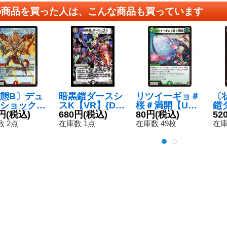
の商品を買った人は、こんな商品も買っています
態B〕デュ
暗黒鎧ダースシ
リツイーギョ＃
〔
ショック・
スK【VR】{DM
桜＃満開【U】
鎧
ゴン【S
円
(税込)
R213/94}《闇》
680円
(税込)
{RP1346/95}
80円
(税込)
【V
52
EX0117/8
《自然》
0/
 2点
在庫数 1点
在庫数 49枚
在庫
《火》