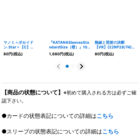
マノミ＜ポセイド
『KATANASleevesSta
熱線と照射の決断
ン.Star＞【C】
ndardSize（橙）』100
【VR】{22RP28/74}
{RP1965/95}《水》
枚入り【サプライ】{-}
《多》
80
円
(税込)
1,680
円
(税込)
80
円
(税込)
《-》
【商品の状態について】
※初めて購入される方は必ずご確
認下さい。
●カードの状態表記についての詳細は
こちら
●スリーブの状態表記についての詳細は
こちら