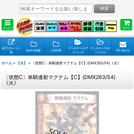
検索
メニュー
カート
値下げカード一
デッキテーマ(ア
デッキテーマ(オ
SALE＆特価
人気定番
問い合わせ
覧
ドバンス)
リジナル)
ホーム
>
【火】
>
〔状態C〕単騎連射マグナム【C】{DMX263/54}《火》
〔状態C〕単騎連射マグナム【C】{DMX263/54}
《火》