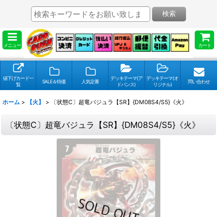
検索
メニュー
カート
値下げカード一
デッキテーマ(ア
デッキテーマ(オ
SALE＆特価
人気定番
問い合わせ
覧
ドバンス)
リジナル)
ホーム
>
【火】
>
〔状態C〕超竜バジュラ【SR】{DM08S4/S5}《火》
〔状態C〕超竜バジュラ【SR】{DM08S4/S5}《火》