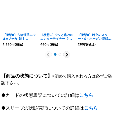
〔状態B〕古龍遺跡エウ
〔状態B〕ウソと盗みの
〔状態B〕時空のスタ
ル=ブッカ【R】
エンターテイナー【-】
ー・G・ホーガン(通常)/
{P51/Y14}《自然》
{P68/Y17}《多》
イチバンの覚醒者オーシ
1,380
円
(税込)
480
円
(税込)
280
円
(税込)
ャン・G・ホーガン
【R】
{DM398b/55/8a/55}
《超次元》
【商品の状態について】
※初めて購入される方は必ずご確
認下さい。
●カードの状態表記についての詳細は
こちら
●スリーブの状態表記についての詳細は
こちら