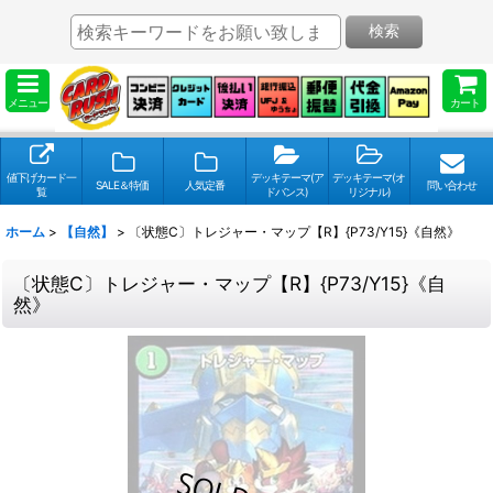
検索
メニュー
カート
値下げカード一
デッキテーマ(ア
デッキテーマ(オ
SALE＆特価
人気定番
問い合わせ
覧
ドバンス)
リジナル)
ホーム
>
【自然】
>
〔状態C〕トレジャー・マップ【R】{P73/Y15}《自然》
〔状態C〕トレジャー・マップ【R】{P73/Y15}《自
然》