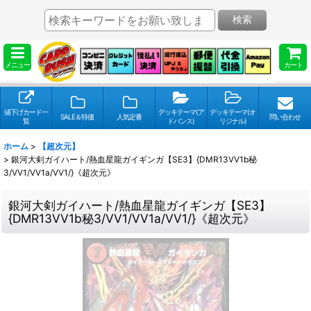
検索
メニュー
カート
値下げカード一
デッキテーマ(ア
デッキテーマ(オ
SALE＆特価
人気定番
問い合わせ
覧
ドバンス)
リジナル)
ホーム
>
【超次元】
>
銀河大剣ガイハート/熱血星龍ガイギンガ【SE3】{DMR13VV1b秘
3/VV1/VV1a/VV1/}《超次元》
銀河大剣ガイハート/熱血星龍ガイギンガ【SE3】
{DMR13VV1b秘3/VV1/VV1a/VV1/}《超次元》