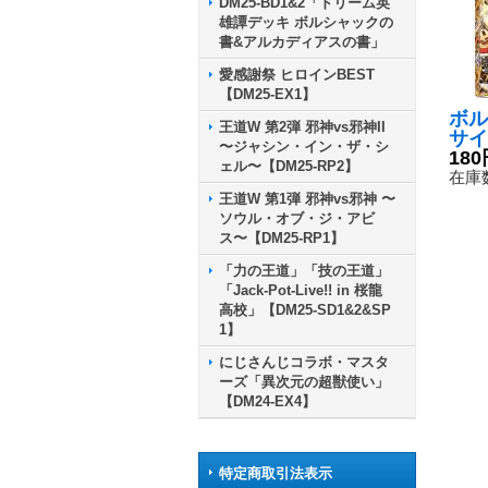
DM25-BD1&2「ドリーム英
雄譚デッキ ボルシャックの
書&アルカディアスの書」
愛感謝祭 ヒロインBEST
【DM25-EX1】
ボル
王道W 第2弾 邪神vs邪神II
サイ
〜ジャシン・イン・ザ・シ
RP3
180
ェル〜【DM25-RP2】
《火
在庫数
王道W 第1弾 邪神vs邪神 〜
ソウル・オブ・ジ・アビ
ス〜【DM25-RP1】
「力の王道」「技の王道」
「Jack-Pot-Live!! in 桜龍
高校」【DM25-SD1&2&SP
1】
にじさんじコラボ・マスタ
ーズ「異次元の超獣使い」
【DM24-EX4】
特定商取引法表示