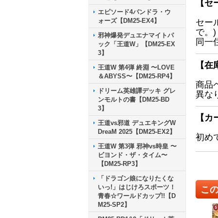
【セ
エピソード4パンドラ・ウ
ォーズ【DM25-EX4】
セー
で。)
邪神爆発デュエナマイトパ
同一
ック「王道W」【DM25-EX
3】
【在
王道W 第4弾 終淵 〜LOVE
＆ABYSS〜【DM25-RP4】
商品
ドリーム英雄譚デッキ グレ
異な
ンモルトの書【DM25-BD
3】
【カ
王道vs邪道 デュエキングW
DreaM 2025【DM25-EX2】
初め
王道W 第3弾 邪神vs時皇 〜
ビヨンド・ザ・タイム〜
【DM25-RP3】
「ドラゴン娘になりたくな
いっ!」はじけろスポーツ！
こ
青春☆ワールドカップ!!【D
M25-SP2】