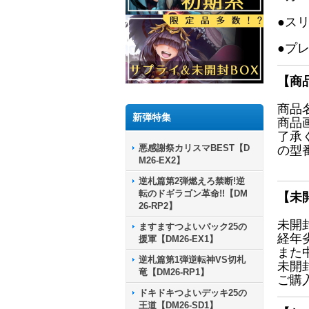
●ス
●プ
【商
商品
新弾特集
商品
了承
悪感謝祭カリスマBEST【D
の型
M26-EX2】
逆札篇第2弾燃えろ禁断!逆
転のドギラゴン革命!!【DM
【未
26-RP2】
未開
ますますつよいパック25の
経年
援軍【DM26-EX1】
また
逆札篇第1弾逆転神VS切札
未開
竜【DM26-RP1】
ご購
ドキドキつよいデッキ25の
王道【DM26-SD1】