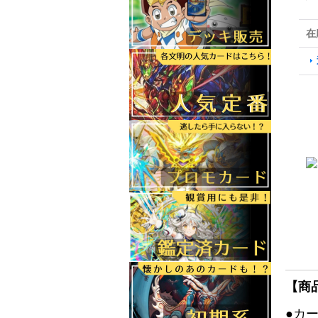
在
【商
●カ