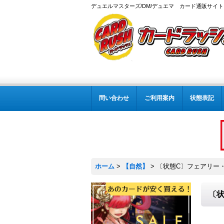
デュエルマスターズ/DM/デュエマ カード通販サイト
問い合わせ
ご利用案内
状態表記
ホーム
>
【自然】
>
〔状態C〕フェアリー・ラ
〔状