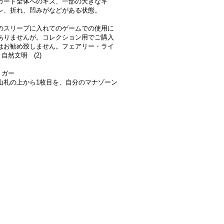
:カード全体へのキズ、一部の大きなキ
レ、折れ、凹みがなどがある状態。
のスリーブに入れてのゲームでの使用に
ありませんが。コレクション用でご購入
はお勧め致しません。フェアリー・ライ
自然文明 (2)
リガー
山札の上から1枚目を、自分のマナゾーン
。