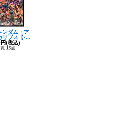
キンダム・ア
カリプス【-】
MX267/54}
0円
(税込)
多》
数 15点