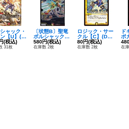
シャック・
〔状態B〕聖竜
ロジック・サー
ド
ン【U】{23
ボルシャック・
クル【C】{DMX
ポ
16A/20}
円
(税込)
ウルフェウス
580円
(税込)
22-a40/59}
80円
(税込)
{D
48
》
【SR】{EX0825
《光》
《
 31枚
在庫数 2枚
在庫数 2枚
在庫
9/???}《多》