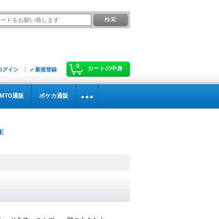
0
カートの中身
ログイン
新規登録
MTG通販
ポケカ通販