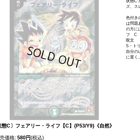
状態C
ズ、ス
色付き
は問題
の方に
フ C 
呪文
S・ト
自分の
に置く
状態C〕フェアリー・ライフ【C】{P53/Y9}《自然》
売価格
:
580円
(税込)