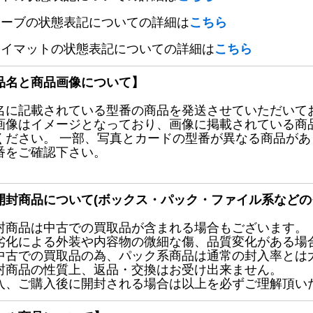
リーブの状態表記についての詳細は
こちら
レイマットの状態表記についての詳細は
こちら
品名と商品画像について】
名に記載されている型番の商品を発送させていただいて
画像はイメージとなっており、画像に掲載されている商
ください。 一部、写真とカードの型番が異なる商品が
番をご確認下さい。
開封商品について(ボックス・パック・ファイル系などの
封商品は中古での買取品が含まれる場合もございます。
劣化による外装や内容物の微細な傷、品質変化がある場
中古での買取品の為、パック系商品は通常の封入率とは
封商品の性質上、返品・交換はお受け出来ません。
入、ご購入後に開封される場合は以上を必ずご理解頂い