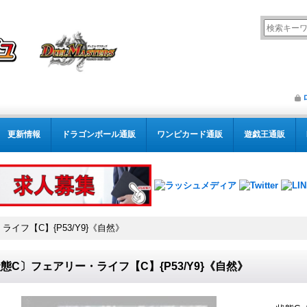
更新情報
ドラゴンボール通販
ワンピカード通販
遊戯王通販
イフ【C】{P53/Y9}《自然》
態C〕フェアリー・ライフ【C】{P53/Y9}《自然》