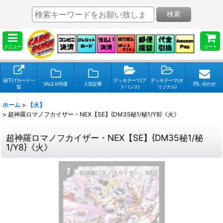
検索
メニュー
カート
値下げカード一
デッキテーマ(ア
デッキテーマ(オ
SALE＆特価
人気定番
問い合わせ
覧
ドバンス)
リジナル)
ホーム
>
【火】
>
超神羅ロマノフカイザー・NEX【SE】{DM35秘1/秘1/Y8}《火》
超神羅ロマノフカイザー・NEX【SE】{DM35秘1/秘
1/Y8}《火》