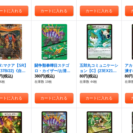
ヌ:マクア【SR】
闘争類拳嘩目ステゴ
五郎丸コミュニケーシ
アカ
P37B/22}《自
ロ・カイザー/お清め
ョン【C】{23EX2106/
潰す
0円
(税込)
シャラップ【R】{23E
380円
(税込)
112}《自然》
80円
(税込)
ュ！」
80円
X2超21/超38}《自然》
60
6枚
在庫数 19枚
在庫数 44枚
在庫数