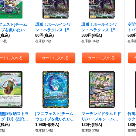
フェスト]チーム
環嵐！ホールインワ
環嵐！ホールインワ
空間
イブを救いたい
ン・ヘラクレス【S
ン・ヘラクレス【S
トバ
【-】{22EX1超1
(税込)
R】{22RP2XS8/S8}
80円
(税込)
R】{22RP2XS8X/S8}
380円
(税込)
X48
680
50}《自然》
《自然》
《自然》
15枚
在庫数 2枚
在庫数 16枚
在庫数
型無限収納ストラ
[マニフェスト]チーム
マーチングドラムミド
竹馬
グ【U】{22RP2
ウェイブを救いたい
リ/ハーメルン・ハー
ック
4}《自然》
(税込)
[聞け]【-】{P81/Y21}
1,980円
(税込)
モニー【R】{23RP2X
120円
(税込)
【U】
180
《自然》
24/74}《自然》
《自
2枚
在庫数 14枚
在庫数 23枚
在庫数