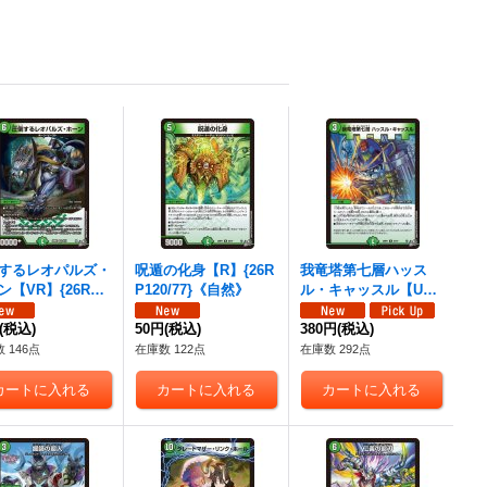
するレオパルズ・
呪遁の化身【R】{26R
我竜塔第七層ハッス
ン【VR】{26RP1
P120/77}《自然》
ル・キャッスル【U】
7}《自然》
{26RP147/77}《自
(税込)
50円
(税込)
然》
380円
(税込)
 146点
在庫数 122点
在庫数 292点