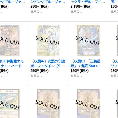
ンシブル・ギャラ
ンビンシブル・ギャラ
ャクラ・デル・フィン
者、
【SR】{26RP1
(税込)
クシー【SR】{26RP1
280円
(税込)
【SR】{26RP1S2/S1
2,180円
(税込)
R】{
180
11}《光》
S1/S11}《光》
1}《光》
20
し
在庫なし
在庫なし
在庫
態C〕神聖龍エモ
〔状態A-〕沈黙の守護
〔状態C〕「正義星
〔状
ョナル・ハードコ
者、シュタイン【SP
帝」＜鬼羅.Star＞【S
ワソ
】{24RP1TR2/
(税込)
R】{25EX4SPR1秘/S
550円
(税込)
R】{RP174A/20}
120円
(税込)
16/
280
1}《光》
PR20}《光》
《光》
し
在庫なし
在庫なし
在庫