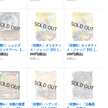
態C〕シェケダ
〔状態A-〕オリオティ
〔状態B〕オリオティ
ドメチアーレ【S
ス・ジャッジ【R】{2
ス・ジャッジ【R】{2
24RP1TR3/TR11}
(税込)
3EX2超14/超38}
260円
(税込)
3EX2超14/超38}
180円
(税込)
》
《光》
《光》
なし
在庫なし
在庫なし
態A-〕光開の精霊
〔状態B〕ヘブンズ・
〔状態A-〕「正義星