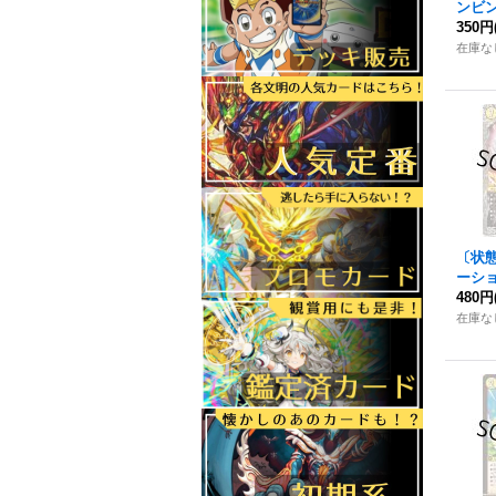
ンビ
クシー
350円
S1/S
在庫な
〔状
ーシ
ア【SR
480円
TR1
在庫な