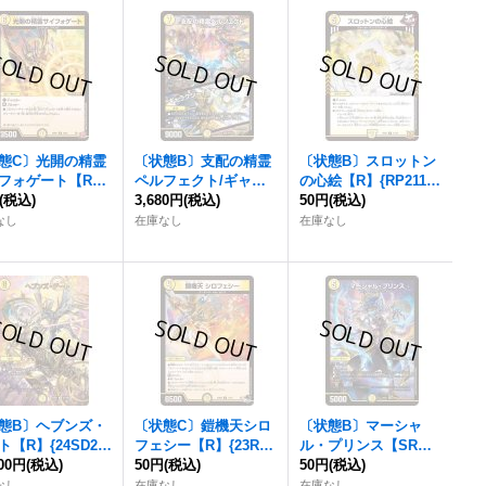
態C〕光開の精霊
〔状態B〕支配の精霊
〔状態B〕スロットン
フォゲート【R】
ペルフェクト/ギャラ
の心絵【R】{RP2111/
RP112/75}《光》
(税込)
クシー・チャージャー
3,680円
(税込)
76}《光》
50円
(税込)
【SR】{P27/Y23}
なし
在庫なし
在庫なし
《光》
態B〕ヘブンズ・
〔状態C〕鎧機天シロ
〔状態B〕マーシャ
ト【R】{24SD2秘
フェシー【R】{23RP4
ル・プリンス【SR】
秘1}《光》
800円
(税込)
11/74}《光》
50円
(税込)
{24EX11/89}《光》
50円
(税込)
なし
在庫なし
在庫なし