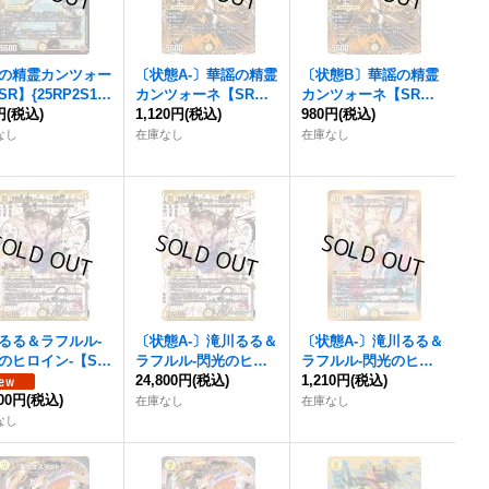
の精霊カンツォー
〔状態A-〕華謡の精霊
〔状態B〕華謡の精霊
R】{25RP2S1/S
カンツォーネ【SR】
カンツォーネ【SR】
}《光》
円
(税込)
{25RP2秘2/秘24}
1,120円
(税込)
{25RP2秘2/秘24}
980円
(税込)
《光》
《光》
なし
在庫なし
在庫なし
るる＆ラフルル-
〔状態A-〕滝川るる＆
〔状態A-〕滝川るる＆
のヒロイン-【SP
ラフルル-閃光のヒロ
ラフルル-閃光のヒロ
25EX1SPR秘1超/
イン-【SPR】{25EX1
24,800円
(税込)
イン-【SPR】{25EX1
1,210円
(税込)
R秘5}《光》
800円
(税込)
SPR秘1超/SPR秘5}
SPR秘1/SPR秘5}
在庫なし
在庫なし
《光》
《光》
なし