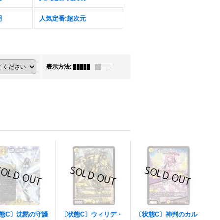
明
人気定番:超次元
表示方法
:
態C〕沈黙の守護
〔状態C〕ウィリデ・
〔状態C〕神判のカル