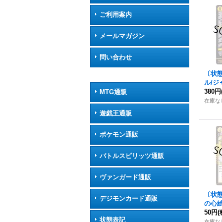
ご利用案内
メールマガジン
問い合わせ
〔状
ル/
フ【R】
380円
MTG通販
E10
在庫な
遊戯王通販
ポケモン通販
バトルスピリッツ通販
ヴァンガード通販
〔状
デジモンカード通販
の心絵
7}《
50円
(
状態表記
在庫な