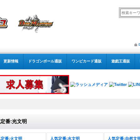
更新情報
ドラゴンボール通販
ワンピカード通販
遊戯王通販
定番:光文明
定番:火文明
人気定番:水文明
人気定番:自然文