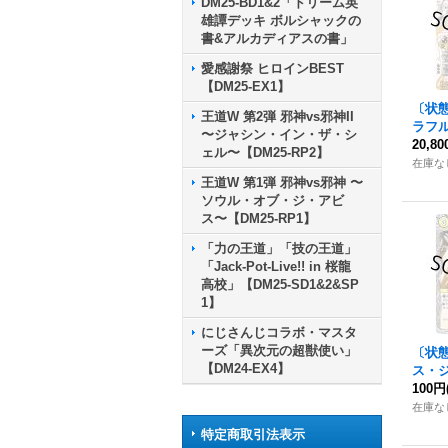
DM25-BD1&2「ドリーム英
雄譚デッキ ボルシャックの
書&アルカディアスの書」
愛感謝祭 ヒロインBEST
【DM25-EX1】
〔状
王道W 第2弾 邪神vs邪神II
ラフ
〜ジャシン・イン・ザ・シ
イン-
20,8
ェル〜【DM25-RP2】
SPR秘
在庫な
《光
王道W 第1弾 邪神vs邪神 〜
ソウル・オブ・ジ・アビ
ス〜【DM25-RP1】
「力の王道」「技の王道」
「Jack-Pot-Live!! in 桜龍
高校」【DM25-SD1&2&SP
1】
にじさんじコラボ・マスタ
ーズ「異次元の超獣使い」
〔状態
【DM24-EX4】
ス・ジ
3RP2
100円
在庫な
特定商取引法表示