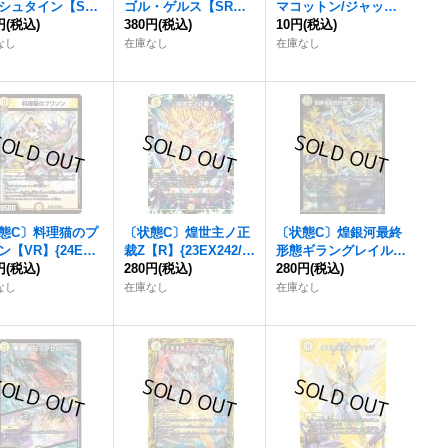
シュタイン【SP
ゴル・ゲルス【SR】
マコットン/ジャッ
25EX4SPR1/SPR
円
(税込)
{24RP1S2/S10}《光》
380円
(税込)
ジ・水晶チャージャー
10円
(税込)
}《光》
【R】{23EX312/74}
なし
在庫なし
在庫なし
《光》
態C〕料理猫のプ
〔状態C〕煌世主ノ正
〔状態C〕煌銀河最終
ン【VR】{24EX1
裁Z【R】{23EX242/11
形態ギラングレイル
89}《光》
円
(税込)
2}《光》
280円
(税込)
【VR】{RP123/104}
280円
(税込)
《光》
なし
在庫なし
在庫なし