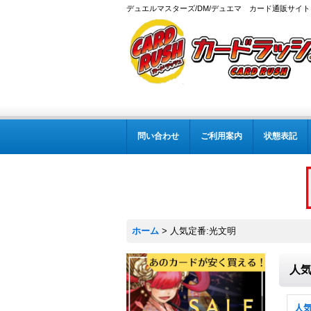
デュエルマスターズ/DM/デュエマ カード通販サイト
問い合わせ
ご利用案内
状態表記
ホーム
>
人気定番:光文明
人気
人気