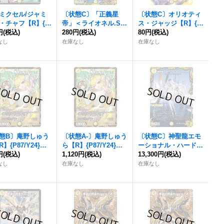
ミクセル/ジャミ
〔状態C〕「正義星
〔状態C〕オリオティ
・チャフ【R】{P
帝」＜ライオネル.Sta
ス・ジャッジ【R】{2
/Y24}《光》
円
(税込)
r＞【SR】{RP211A/2
280円
(税込)
3EX2超14/超38}
80円
(税込)
0}《光》
《光》
なし
在庫なし
在庫なし
態B〕庵野しゅう
〔状態A-〕庵野しゅう
〔状態C〕神聖龍エモ
】{P87/Y24}
ら【R】{P87/Y24}
ーショナル・ハードコ
》
円
(税込)
《光》
1,120円
(税込)
ア【SR】{RP22SP4/
13,300円
(税込)
SP6}《光》
なし
在庫なし
在庫なし