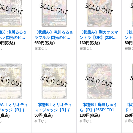
態B〕滝川るる＆
〔状態A-〕滝川るる＆
〔状態A-〕聖カオスマ
〔状
ルル-閃光のヒロ
ラフルル-閃光のヒロ
ントラ【OR】{23RP2
ント
【SPR】{25EX1
00円
(税込)
イン-【SPR】{25EX1
550円
(税込)
OR1/OR2}《光》
160円
(税込)
OR1
80円
1超/SPR秘5}
SPR1/SPR5}《光》
し
在庫なし
在庫なし
在庫
》
A-〕オリオティ
〔状態B〕オリオティ
〔状態B〕庵野しゅう
〔状
ャッジ【R】{2
ス・ジャッジ【R】{2
ら【R】{25SP1TD1/T
ド・
T3/T10}《光》
(税込)
3RP2T3/T10}《光》
50円
(税込)
D5}《光》
180円
(税込)
【R】
260
《光
し
在庫なし
在庫なし
在庫