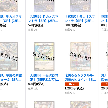
態B〕聖カオスマ
〔状態B〕昇カオスマ
〔状態C〕昇カオスマ
華謡
【OR】{23RP2
ントラ【SR】{25RP1
ントラ【SR】{25RP1
ネ【S
1/OR2}《光》
税込)
S1/S11}《光》
520円
(税込)
S1/S11}《光》
380円
(税込)
11
880
し
在庫なし
在庫なし
在庫
態B〕華謡の精霊
〔状態B〕一音の妖精
滝川るる＆ラフルル-
滝川
ツォーネ【SR】
【R】{25RP212/77}
閃光のヒロイン-【SP
閃光
P2S1/S11}《光》
(税込)
《光》
820円
(税込)
R】{25EX1SPR秘1/S
R】{
PR秘5}《光》
1,280円
(税込)
SP
29,
し
在庫なし
在庫なし
在庫