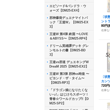
エピソード4パンドラ・ウ
ォーズ【DM25-EX4】
〔状
邪神爆発デュエナマイトパ
ントラ
ック「王道W」【DM25-EX
XOR
80円
(
3】
在庫な
王道W 第4弾 終淵 〜LOVE
＆ABYSS〜【DM25-RP4】
ドリーム英雄譚デッキ グレ
ンモルトの書【DM25-BD
3】
王道vs邪道 デュエキングW
DreaM 2025【DM25-EX2】
王道W 第3弾 邪神vs時皇 〜
〔状
ビヨンド・ザ・タイム〜
カン
【DM25-RP3】
{25R
720円
「ドラゴン娘になりたくな
在庫な
いっ!」はじけろスポーツ！
青春☆ワールドカップ!!【D
M25-SP2】