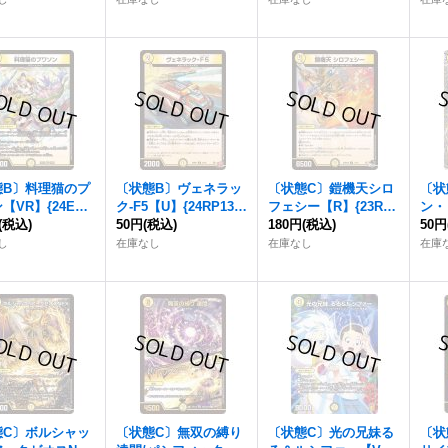
態B〕料理猫のプ
〔状態B〕ヴェネラッ
〔状態C〕鎧機天シロ
〔状
【VR】{24EX1
ク-F5【U】{24RP131/
フェシー【R】{23RP4
ン・
9}《光》
(税込)
75}《光》
50円
(税込)
X11/74}《光》
180円
(税込)
R】{
50円
《光
し
在庫なし
在庫なし
在庫
態C〕ボルシャッ
〔状態C〕無双の縛り
〔状態C〕光の兄妹る
〔状