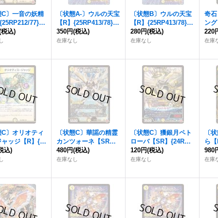
態C〕一音の妖精
〔状態A-〕ウルの天宝
〔状態B〕ウルの天宝
奇石
25RP212/77}
【R】{25RP413/78}
【R】{25RP413/78}
ング
》
(税込)
《光》
350円
(税込)
《光》
280円
(税込)
108
220
し
在庫なし
在庫なし
在庫
態C〕オリオティ
〔状態C〕華謡の精霊
〔状態C〕獲銀月ペト
〔状
ャッジ【R】{E
カンツォーネ【SR】
ローバ【SR】{24RP1
ら【R
8/98}《光》
税込)
{25RP2S1/S11}《光》
480円
(税込)
S1/S10}《光》
120円
(税込)
《光
980
し
在庫なし
在庫なし
在庫