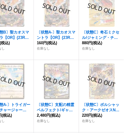
態B〕聖カオスマ
〔状態A-〕聖カオスマ
〔状態C〕奇石ミクセ
ラ【OR】{23RP2
ントラ【OR】{23RP2
ル/ジャミング・チャ
/OR2}《光》
(税込)
XOR1/OR2}《光》
160円
(税込)
フ【R】{23EX2超G1
880円
(税込)
1/超G12}《光》
なし
在庫なし
在庫なし
態A-〕トライガー
〔状態C〕支配の精霊
〔状態C〕ボルシャッ
チャージャー
ペルフェクト/ギャラ
ク・アークゼオスNEX
{23BD727/60}
円
(税込)
クシー・チャージャー
2,480円
(税込)
【SR】{23RP31A/20}
220円
(税込)
》
【SR】{P27/Y23}
《光》
なし
在庫なし
在庫なし
《光》