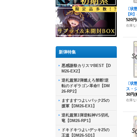
〔状
【R】{
《光
520円
在庫な
新弾特集
悪感謝祭カリスマBEST【D
M26-EX2】
逆札篇第2弾燃えろ禁断!逆
〔状
転のドギラゴン革命!!【DM
ス・ジ
26-RP2】
X065
30円
(
ますますつよいパック25の
在庫な
援軍【DM26-EX1】
逆札篇第1弾逆転神VS切札
竜【DM26-RP1】
ドキドキつよいデッキ25の
王道【DM26-SD1】