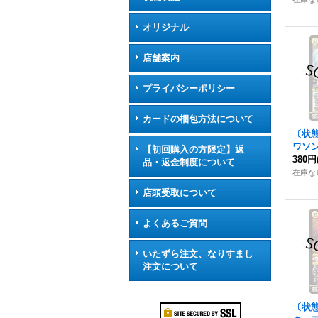
オリジナル
店舗案内
プライバシーポリシー
カードの梱包方法について
〔状
ワソン
【初回購入の方限定】返
16/8
380円
品・返金制度について
在庫な
店頭受取について
よくあるご質問
いたずら注文、なりすまし
注文について
〔状