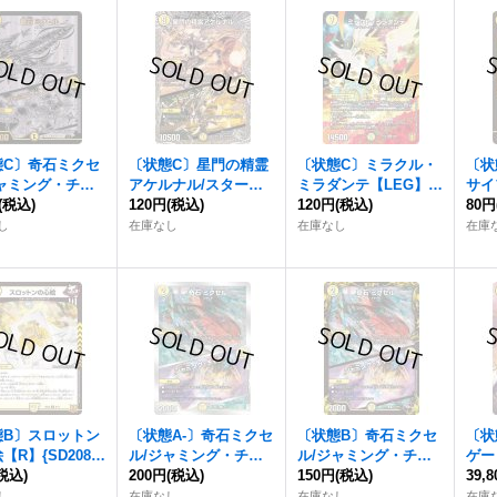
態C〕奇石ミクセ
〔状態C〕星門の精霊
〔状態C〕ミラクル・
〔状
ジャミング・チャ
アケルナル/スターゲ
ミラダンテ【LEG】
サイ
{BD15BE9/B
(税込)
イズ・ゲート【VR】
120円
(税込)
{EX156/50}《光》
120円
(税込)
{24
80円
}《光》
{23RP4TR7/TR9}
し
在庫なし
在庫なし
在庫
《光》
態B〕スロットン
〔状態A-〕奇石ミクセ
〔状態B〕奇石ミクセ
〔状
【R】{SD208/1
ル/ジャミング・チャ
ル/ジャミング・チャ
ゲー
光》
税込)
フ【R】{22BD215/17}
200円
(税込)
フ【R】{RP21T5/T20}
150円
(税込)
1/
39,
《光》
《光》
し
在庫なし
在庫なし
在庫