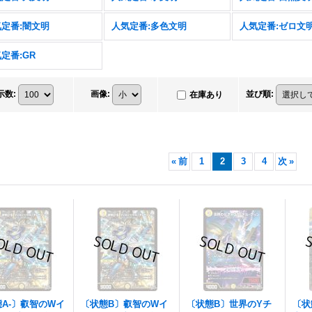
定番:闇文明
人気定番:多色文明
人気定番:ゼロ文
定番:GR
示数
:
画像
:
並び順
:
在庫あり
«
前
1
2
3
4
次
»
A-〕叡智のWイ
〔状態B〕叡智のWイ
〔状態B〕世界のYチ
〔状