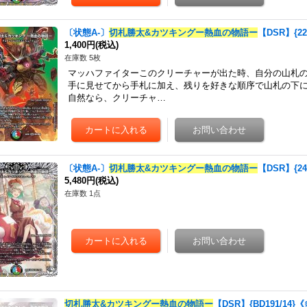
〔状態A-〕
切札勝太&カツキングー熱血の物語ー
【DSR】{2
1,400円
(税込)
在庫数 5枚
マッハファイターこのクリーチャーが出た時、自分の山札
手に見せてから手札に加え、残りを好きな順序で山札の下
自然なら、クリーチャ…
〔状態A-〕
切札勝太&カツキングー熱血の物語ー
【DSR】{24
5,480円
(税込)
在庫数 1点
切札勝太&カツキングー熱血の物語ー
【DSR】{BD191/14}