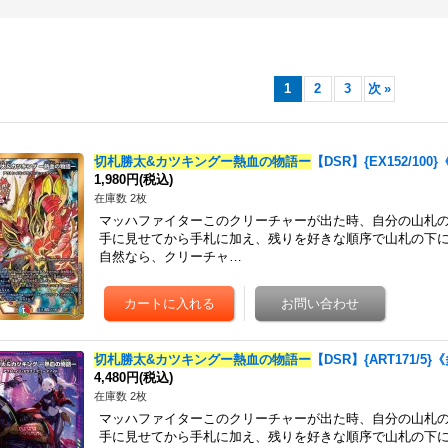
1
2
3
次
»
切札勝太&カツキングー熱血の物語ー
【DSR】{EX152/100
1,980円
(税込)
在庫数 2枚
マッハファイターこのクリーチャーが出た時、自分の山札
手に見せてから手札に加え、残りを好きな順序で山札の下
自然なら、クリーチャ…
切札勝太&カツキングー熱血の物語ー
【DSR】{ART171/5}
4,480円
(税込)
在庫数 2枚
マッハファイターこのクリーチャーが出た時、自分の山札
手に見せてから手札に加え、残りを好きな順序で山札の下