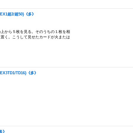
2EX1超2/超50}《多》
の上から５枚を見る。そのうちの１枚を相
に置く。こうして見せたカードが火または
EX3TD1/TD16}《多》
《多》