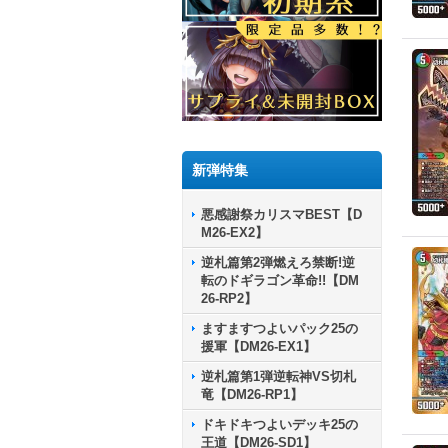
新弾特集
悪感謝祭カリスマBEST【D
M26-EX2】
逆札篇第2弾燃えろ禁断!逆
転のドギラゴン革命!!【DM
26-RP2】
ますますつよいパック25の
援軍【DM26-EX1】
逆札篇第1弾逆転神VS切札
竜【DM26-RP1】
ドキドキつよいデッキ25の
王道【DM26-SD1】