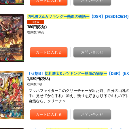
切札勝太&カツキングー熱血の物語ー
【DSR】{26SD1C6/1
380円
(税込)
在庫数 96点
〔状態B〕
切札勝太&カツキングー熱血の物語ー
【DSR】{EX
1,580円
(税込)
在庫数 3枚
マッハファイターこのクリーチャーが出た時、自分の山札
手に見せてから手札に加え、残りを好きな順序で山札の下
自然なら、クリーチャ…