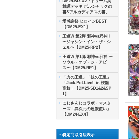
DM25-BD1&2「ドリーム英
雄譚デッキ ボルシャックの
書&アルカディアスの書」
愛感謝祭 ヒロインBEST
【DM25-EX1】
王道W 第2弾 邪神vs邪神II
〜ジャシン・イン・ザ・シ
ェル〜【DM25-RP2】
王道W 第1弾 邪神vs邪神 〜
ソウル・オブ・ジ・アビ
ス〜【DM25-RP1】
「力の王道」「技の王道」
「Jack-Pot-Live!! in 桜龍
高校」【DM25-SD1&2&SP
1】
にじさんじコラボ・マスタ
ーズ「異次元の超獣使い」
【DM24-EX4】
特定商取引法表示