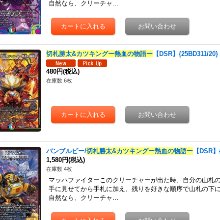
自然なら、クリーチャ…
切札勝太&カツキングー熱血の物語ー
【DSR】{25BD311/2
480円
(税込)
在庫数 6枚
バンブルビー/
切札勝太&カツキングー熱血の物語ー
【DSR】{
1,580円
(税込)
在庫数 4枚
マッハファイターこのクリーチャーが出た時、自分の山札
手に見せてから手札に加え、残りを好きな順序で山札の下
自然なら、クリーチャ…