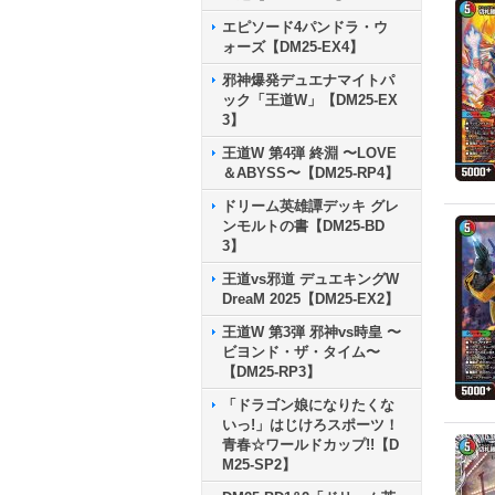
エピソード4パンドラ・ウ
ォーズ【DM25-EX4】
邪神爆発デュエナマイトパ
ック「王道W」【DM25-EX
3】
王道W 第4弾 終淵 〜LOVE
＆ABYSS〜【DM25-RP4】
ドリーム英雄譚デッキ グレ
ンモルトの書【DM25-BD
3】
王道vs邪道 デュエキングW
DreaM 2025【DM25-EX2】
王道W 第3弾 邪神vs時皇 〜
ビヨンド・ザ・タイム〜
【DM25-RP3】
「ドラゴン娘になりたくな
いっ!」はじけろスポーツ！
青春☆ワールドカップ!!【D
M25-SP2】