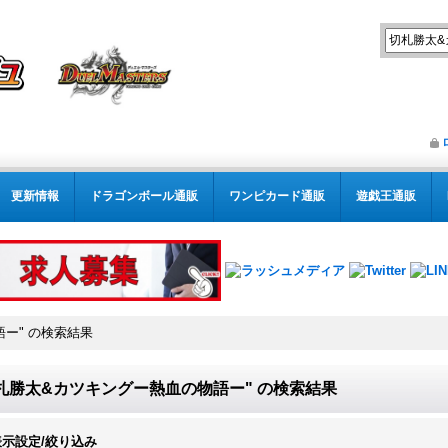
更新情報
ドラゴンボール通販
ワンピカード通販
遊戯王通販
語ー"
の
検索結果
札勝太&カツキングー熱血の物語ー"
の
検索結果
表示設定/絞り込み