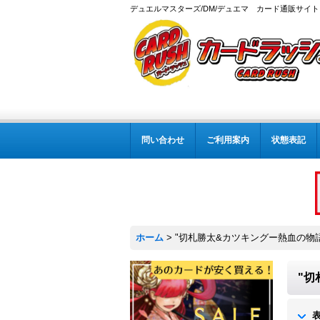
デュエルマスターズ/DM/デュエマ カード通販サイト
問い合わせ
ご利用案内
状態表記
ホーム
>
"切札勝太&カツキングー熱血の物
"切