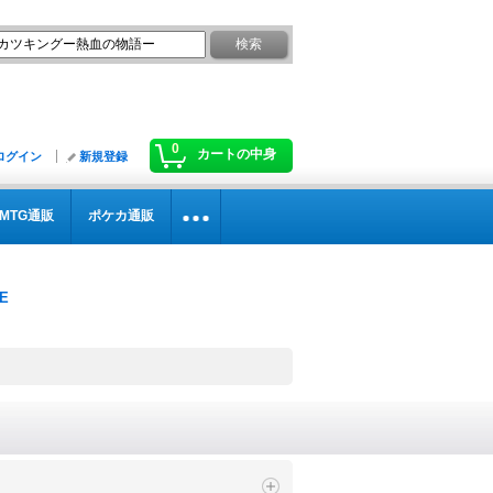
0
カートの中身
ログイン
新規登録
MTG通販
ポケカ通販