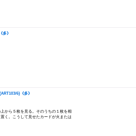
0}《多》
ART103/6}《多》
の上から５枚を見る。そのうちの１枚を相
に置く。こうして見せたカードが火または