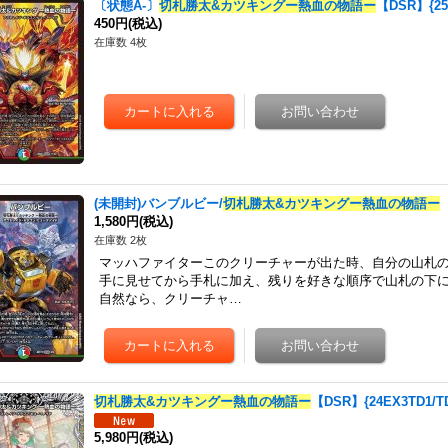
〔状態A-〕
切札勝太&カツキングー熱血の物語ー
【DSR】{25
450円
(税込)
在庫数 4枚
(未開封)バンブルビー/
切札勝太&カツキングー熱血の物語ー
1,580円
(税込)
在庫数 2枚
マッハファイターこのクリーチャーが出た時、自分の山札
手に見せてから手札に加え、残りを好きな順序で山札の下
自然なら、クリーチャ…
切札勝太&カツキングー熱血の物語ー
【DSR】{24EX3TD1/
5,980円
(税込)