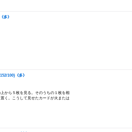
4}《多》
152/100}《多》
の上から５枚を見る。そのうちの１枚を相
に置く。こうして見せたカードが火または