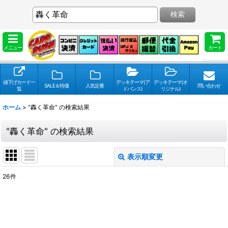
検索
メニュー
カート
値下げカード一
デッキテーマ(ア
デッキテーマ(オ
SALE＆特価
人気定番
問い合わせ
覧
ドバンス)
リジナル)
ホーム
>
"轟く革命"
の
検索結果
"轟く革命"
の
検索結果
表示順変更
閉じる
26
件
検索キーワードをお願い致します
:
表示数
: