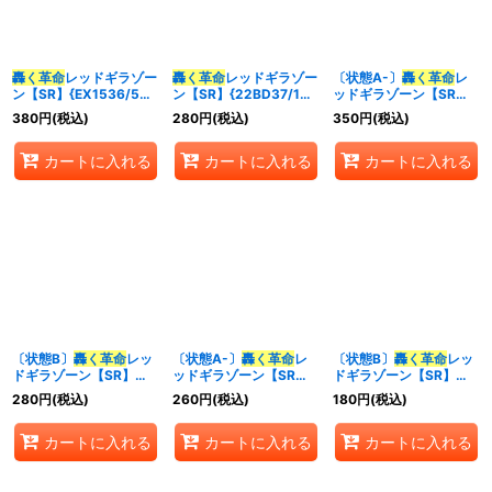
並び順
:
轟く革命
レッドギラゾー
轟く革命
レッドギラゾー
〔状態A-〕
轟く革命
レ
ン【SR】{EX1536/50}
ン【SR】{22BD37/14}
ッドギラゾーン【SR】
カテゴリ
:
《多》
《多》
{EX1536/50}《多》
380
円
(税込)
280
円
(税込)
350
円
(税込)
特集
:
カートに入れる
カートに入れる
カートに入れる
絞り込む
〔状態B〕
轟く革命
レッ
〔状態A-〕
轟く革命
レ
〔状態B〕
轟く革命
レッ
ドギラゾーン【SR】
ッドギラゾーン【SR】
ドギラゾーン【SR】
{EX1536/50}《多》
{22BD37/14}《多》
{22BD37/14}《多》
280
円
(税込)
260
円
(税込)
180
円
(税込)
カートに入れる
カートに入れる
カートに入れる