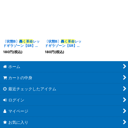
〔状態B〕
轟く革命
レッ
〔状態B〕
轟く革命
レッ
ドギラゾーン【SR】
ドギラゾーン【SR】
{25RP3TR5/TR9}
{26SD1K2F/10}《多》
180
円
(税込)
180
円
(税込)
《多》
ホーム
カートの中身
最近チェックしたアイテム
ログイン
マイページ
お気に入り