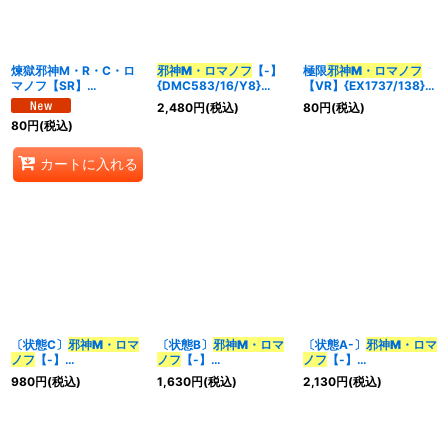
並び順
:
煉獄邪神M・R・C・ロ
邪神M・ロマノフ
【-】
極限
邪神M・ロマノフ
マノフ【SR】
{DMC583/16/Y8}
【VR】{EX1737/138}
カテゴリ
:
{26EX2MC5/30}
《火》
《火》
2,480
円
(税込)
80
円
(税込)
《多》
80
円
(税込)
特集
:
カートに入れる
絞り込む
〔状態C〕
邪神M・ロマ
〔状態B〕
邪神M・ロマ
〔状態A-〕
邪神M・ロマ
ノフ
【-】
ノフ
【-】
ノフ
【-】
{DMC583/16/Y8}
{DMC583/16/Y8}
{DMC583/16/Y8}
980
円
(税込)
1,630
円
(税込)
2,130
円
(税込)
《火》
《火》
《火》