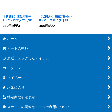
〔状態B〕煉獄邪神M・
〔状態A-〕煉獄邪神M・
R・C・ロマノフ【SR】
R・C・ロマノフ【SR】
{23RP3TR6/TR9}
{23RP3TR6/TR9}
380
円
(税込)
450
円
(税込)
《多》
《多》
ホーム
カートの中身
最近チェックしたアイテム
ログイン
マイページ
お気に入り
特定商取引法表示
当サイトの画像やデータの利用について