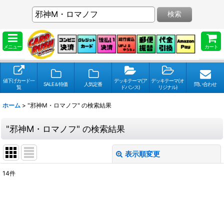
検索
メニュー
カート
値下げカード一
デッキテーマ(ア
デッキテーマ(オ
SALE＆特価
人気定番
問い合わせ
覧
ドバンス)
リジナル)
ホーム
>
"邪神M・ロマノフ"
の
検索結果
"邪神M・ロマノフ"
の
検索結果
表示順変更
閉じる
14
件
検索キーワードをお願い致します
:
表示数
: