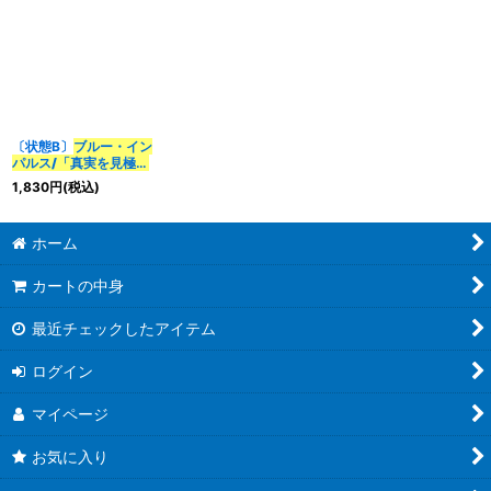
《水》
《水》
〔状態B〕
ブルー・イン
パルス/「真実を見極め
よ、ジョニー！」
1,830
円
(税込)
【SR】
{25EX3STR3/STR5}
《水》
ホーム
カートの中身
最近チェックしたアイテム
ログイン
マイページ
お気に入り