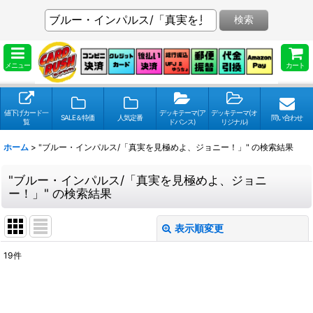
検索
メニュー
カート
値下げカード一
デッキテーマ(ア
デッキテーマ(オ
SALE＆特価
人気定番
問い合わせ
覧
ドバンス)
リジナル)
ホーム
>
"ブルー・インパルス/「真実を見極めよ、ジョニー！」"
の
検索結果
"ブルー・インパルス/「真実を見極めよ、ジョニ
ー！」"
の
検索結果
表示順変更
閉じる
19
件
検索キーワードをお願い致します
: