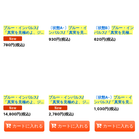
表示数
:
並び順
:
ブルー・インパルス/
〔状態A-〕
ブルー・イ
〔状態B〕
ブルー・イン
「真実を見極めよ、ジョ
ンパルス/「真実を見極
パルス/「真実を見極め
カテゴリ
:
ニー！」
【SR】
めよ、ジョニー！」
よ、ジョニー！」
930
円
(税込)
620
円
(税込)
{26EX114/50}《水》
【SR】{23BD73/60}
【SR】{26EX114/50}
780
円
(税込)
《水》
《水》
特集
:
絞り込む
ブルー・インパルス/
ブルー・インパルス/
〔状態A-〕
ブルー・イ
「真実を見極めよ、ジョ
「真実を見極めよ、ジョ
ンパルス/「真実を見極
ニー！」
【SR】
ニー！」
【SR】
めよ、ジョニー！」
1,030
円
(税込)
{25RP4SP2/SP5}
{25EX3STR3/STR5}
【SR】{24EX2超12/超
14,800
円
(税込)
2,780
円
(税込)
《水》
《水》
47}《水》
カートに入れる
カートに入れる
カートに入れる