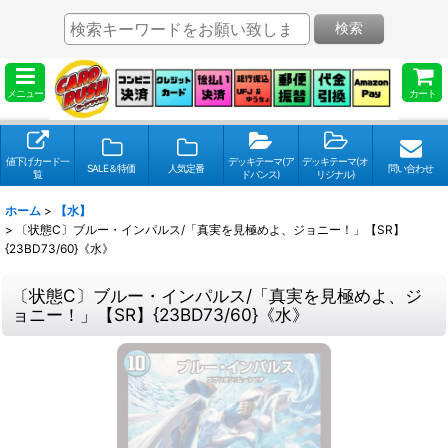
検索
メニュー
カート
値下げカード一
デッキテーマ(ア
デッキテーマ(オ
SALE＆特価
人気定番
問い合わせ
覧
ドバンス)
リジナル)
ホーム
>
【水】
>
〔状態C〕ブルー・インパルス/「真実を見極めよ、ジョニー！」【SR】
{23BD73/60}《水》
〔状態C〕ブルー・インパルス/「真実を見極めよ、ジ
ョニー！」【SR】{23BD73/60}《水》