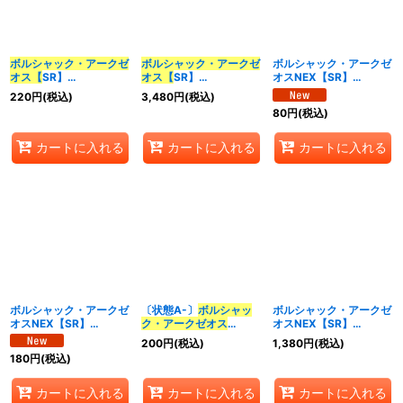
並び順
:
ボルシャック・アークゼ
ボルシャック・アークゼ
ボルシャック・アークゼ
オス【
SR】
オス【
SR】
オスNEX【SR】
カテゴリ
:
{24EX15/89}《火》
{23RP19B/22}《火》
{26EX23/89}《光》
220
円
(税込)
3,480
円
(税込)
80
円
(税込)
特集
:
カートに入れる
カートに入れる
カートに入れる
絞り込む
ボルシャック・アークゼ
〔状態A-〕
ボルシャッ
ボルシャック・アークゼ
オスNEX【SR】
ク・アークゼオス
オスNEX【SR】
{26EX35/100}《光》
【
SR】{24EX15/89}
{23RP33B/22}《光》
200
円
(税込)
1,380
円
(税込)
《火》
180
円
(税込)
カートに入れる
カートに入れる
カートに入れる