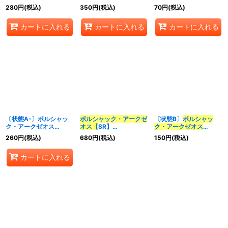
{25RP2TD1/TD5}
【
SR】{23RP1S7/S8}
NEX【SR】
280
円
(税込)
350
円
(税込)
70
円
(税込)
《光》
《火》
{23RP3S1/S8}《光》
カートに入れる
カートに入れる
カートに入れる
〔状態A-〕ボルシャッ
ボルシャック・アークゼ
〔状態B〕
ボルシャッ
ク・アークゼオス
オス【
SR】
ク・アークゼオス
NEX【SR】
{23RP17A/20}《火》
【
SR】{24EX15/89}
260
円
(税込)
680
円
(税込)
150
円
(税込)
{25RP2TD1/TD5}
《火》
《光》
カートに入れる