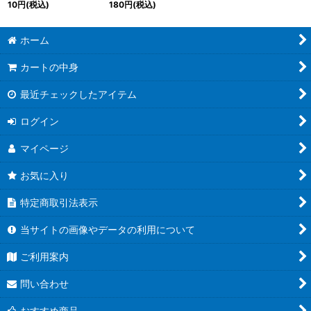
10
円
(税込)
180
円
(税込)
{23RP3S1/S8}《光》
{25RP2TD1/TD5}
《光》
ホーム
カートの中身
最近チェックしたアイテム
ログイン
マイページ
お気に入り
特定商取引法表示
当サイトの画像やデータの利用について
ご利用案内
問い合わせ
おすすめ商品