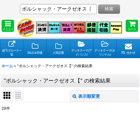
検索
メニュー
カート
値下げカード一
デッキテーマ(ア
デッキテーマ(オ
SALE＆特価
人気定番
問い合わせ
覧
ドバンス)
リジナル)
ホーム
>
"ボルシャック・アークゼオス【"
の
検索結果
"ボルシャック・アークゼオス【"
の
検索結果
表示順変更
閉じる
29
件
検索キーワードをお願い致します
:
表示数
: