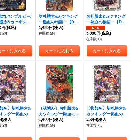
開封)バンブルビー/
切札勝太&カツキング
切札勝太&カツキング
勝太&カツキング
ー熱血の物語ー
【DS
ー熱血の物語ー
【DS
血の物語ー
80円
(税込)
【DS
R】{22EX1超2/超50}
1,480円
(税込)
R】{24EX3TD1/TD16}
ART103/6}《多》
《多》
《多》
5,980円
(税込)
 2枚
在庫数 5枚
在庫数 1点
態A-〕
切札勝太&
〔状態A-〕
切札勝太&
〔状態A-〕
切札勝太&
キングー熱血の物
カツキングー熱血の物
カツキングー熱血の物
円
【DSR】{23RP3T
(税込)
語ー
1,400円
【DSR】{22EX1
(税込)
語ー
550円
【DSR】{26RP2T
(税込)
TR9}《多》
超2/超50}《多》
R1/TR9}《多》
 2枚
在庫数 5枚
在庫数 7点