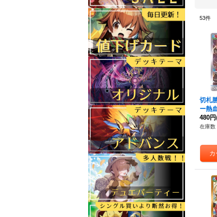
53
件
切札
ー熱
R】{B
480円
在庫数 