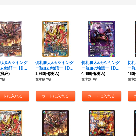
勝太&カツキング
切札勝太&カツキング
切札勝太&カツキング
切札
血の物語ー
【DS
ー熱血の物語ー
【DS
ー熱血の物語ー
【DS
ー熱
D191/14}《多》
(税込)
R】{EX152/100}
1,980円
(税込)
R】{ART171/5}《多》
4,480円
(税込)
R】{
480
《多》
《多
2枚
在庫数 2枚
在庫数 1枚
在庫数