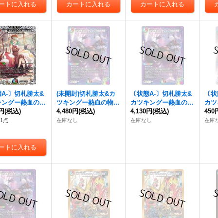
A-〕
切札勝太&
(未開封)
切札勝太&カ
〔状態A-〕
切札勝太&
〔状
キングー熱血の物
ツキングー熱血の物語
カツキングー熱血の物
カツ
0円
DSR】{24EX3T
(税込)
ー
4,480円
【DSR】{ART171/
(税込)
語ー
4,130円
【DSR】{ART17
(税込)
語ー
450
D16}《多》
5}《多》
1/5}《多》
14
1点
在庫なし
在庫なし
在庫