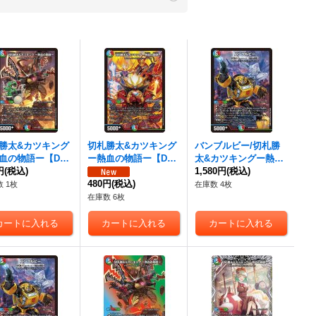
勝太&カツキング
切札勝太&カツキング
バンブルビー/
切札勝
血の物語ー
【DS
ー熱血の物語ー
【DS
太&カツキングー熱血
25SP11/16}
円
(税込)
R】{25BD311/20}
の物語ー
1,580円
(税込)
【DSR】{AR
》
《多》
480円
(税込)
T103/6}《多》
 1枚
在庫数 4枚
在庫数 6枚