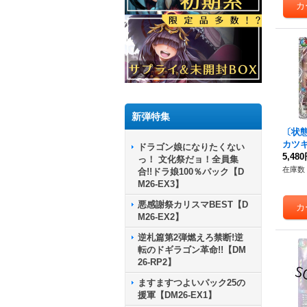
新弾特集
〔状態
カツ
ドラゴン娘になりたくない
語ー
5,48
【
っ！ 文化祭だョ！全員集
D1/T
在庫数 
合!!ドラ娘100％パック【D
M26-EX3】
悪感謝祭カリスマBEST【D
M26-EX2】
逆札篇第2弾燃えろ禁断!逆
転のドギラゴン革命!!【DM
26-RP2】
ますますつよいパック25の
援軍【DM26-EX1】