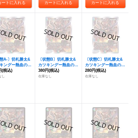
態A-〕
切札勝太&
〔状態B〕
切札勝太&
〔状態C〕
切札勝太&
キングー熱血の物
カツキングー熱血の物
カツキングー熱血の物
円
【DSR】{BD191/
(税込)
語ー
380円
【DSR】{BD191/
(税込)
語ー
280円
【DSR】{BD191/
(税込)
}《多》
14}《多》
14}《多》
なし
在庫なし
在庫なし