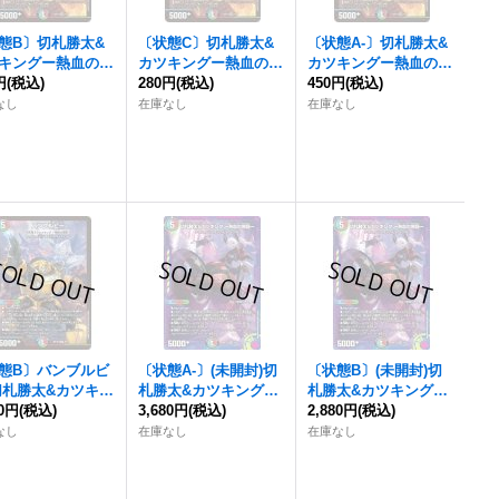
態B〕
切札勝太&
〔状態C〕
切札勝太&
〔状態A-〕
切札勝太&
キングー熱血の物
カツキングー熱血の物
カツキングー熱血の物
円
【DSR】{25SP1
(税込)
語ー
280円
【DSR】{25SP1
(税込)
語ー
450円
【DSR】{25SP1
(税込)
6}《多》
1/16}《多》
1/16}《多》
なし
在庫なし
在庫なし
態B〕バンブルビ
〔状態A-〕(未開封)
切
〔状態B〕(未開封)
切
切札勝太&カツキン
札勝太&カツキングー
札勝太&カツキングー
熱血の物語ー
80円
(税込)
【D
熱血の物語ー
3,680円
(税込)
【DSR】
熱血の物語ー
2,880円
(税込)
【DSR】
{ART103/6}
{ART171/5}《多》
{ART171/5}《多》
なし
在庫なし
在庫なし
》