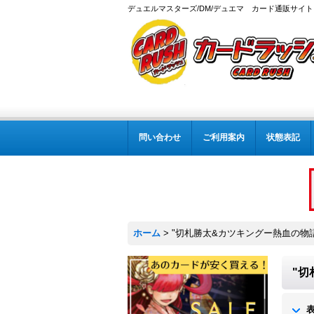
デュエルマスターズ/DM/デュエマ カード通販サイト
問い合わせ
ご利用案内
状態表記
ホーム
>
"切札勝太&カツキングー熱血の物
"切