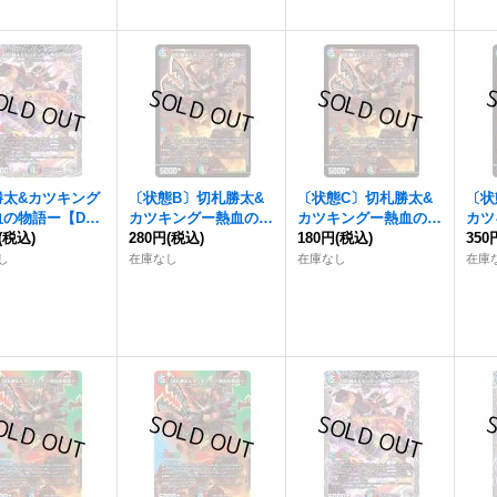
勝太&カツキング
〔状態B〕
切札勝太&
〔状態C〕
切札勝太&
〔状
血の物語ー
【DS
カツキングー熱血の物
カツキングー熱血の物
カツ
3RP2TR1/TR9}
(税込)
語ー
280円
【DSR】{26SD1
(税込)
語ー
180円
【DSR】{26SD1
(税込)
語ー
350
》
C6/14}《多》
C6/14}《多》
C6/
し
在庫なし
在庫なし
在庫