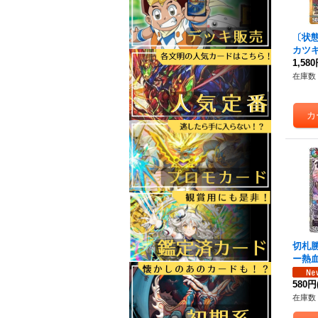
〔状
カツ
語ー
1,58
【
100
在庫数 
切札
ー熱
R】{2
《多
580円
在庫数 