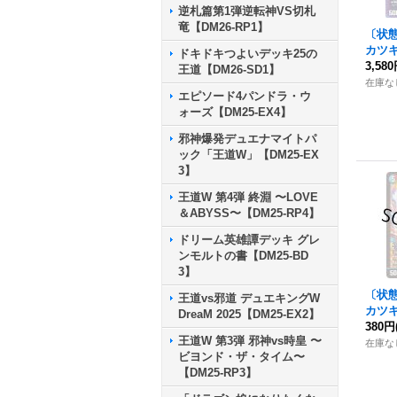
逆札篇第1弾逆転神VS切札
竜【DM26-RP1】
〔状
カツ
ドキドキつよいデッキ25の
語ー
3,58
【
王道【DM26-SD1】
1/5}
在庫な
エピソード4パンドラ・ウ
ォーズ【DM25-EX4】
邪神爆発デュエナマイトパ
ック「王道W」【DM25-EX
3】
王道W 第4弾 終淵 〜LOVE
＆ABYSS〜【DM25-RP4】
ドリーム英雄譚デッキ グレ
ンモルトの書【DM25-BD
3】
〔状
王道vs邪道 デュエキングW
カツ
DreaM 2025【DM25-EX2】
語ー
380円
【
王道W 第3弾 邪神vs時皇 〜
1/20
在庫な
ビヨンド・ザ・タイム〜
【DM25-RP3】