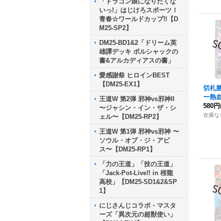
「ドラゴン娘になりたくな
いっ!」はじけろスポーツ！
青春☆ワールドカップ!!【D
M25-SP2】
DM25-BD1&2「ドリーム英
雄譚デッキ ボルシャックの
書&アルカディアスの書」
愛感謝祭 ヒロインBEST
【DM25-EX1】
切札
ー熱
王道W 第2弾 邪神vs邪神II
R】{2
580円
〜ジャシン・イン・ザ・シ
《多
在庫な
ェル〜【DM25-RP2】
王道W 第1弾 邪神vs邪神 〜
ソウル・オブ・ジ・アビ
ス〜【DM25-RP1】
「力の王道」「技の王道」
「Jack-Pot-Live!! in 桜龍
高校」【DM25-SD1&2&SP
1】
にじさんじコラボ・マスタ
ーズ「異次元の超獣使い」