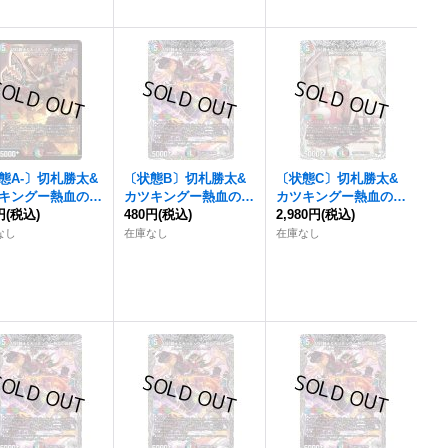
態A-〕
切札勝太&
〔状態B〕
切札勝太&
〔状態C〕
切札勝太&
キングー熱血の物
カツキングー熱血の物
カツキングー熱血の物
円
【DSR】{26SD1
(税込)
語ー
480円
【DSR】{23RP2T
(税込)
語ー
2,980円
【DSR】{24EX3T
(税込)
14}《多》
R1/TR9}《多》
D1/TD16}《多》
なし
在庫なし
在庫なし