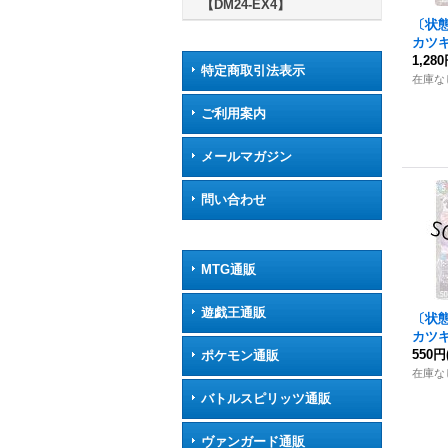
【DM24-EX4】
〔状
カツ
語ー
1,28
【
特定商取引法表示
超2/
在庫な
ご利用案内
メールマガジン
問い合わせ
MTG通販
遊戯王通販
〔状態
カツ
語ー
550円
【
ポケモン通販
R1/T
在庫な
バトルスピリッツ通販
ヴァンガード通販