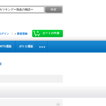
0
カートの中身
ログイン
新規登録
MTG通販
ポケカ通販