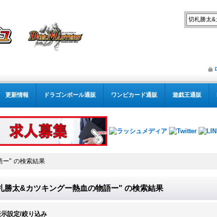
更新情報
ドラゴンボール通販
ワンピカード通販
遊戯王通販
語ー"
の
検索結果
札勝太&カツキングー熱血の物語ー"
の
検索結果
表示設定/絞り込み