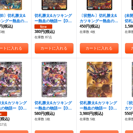
態B〕
切札勝太&
切札勝太&カツキング
〔状態A-〕
切札勝太&
(未
キングー熱血の物
ー熱血の物語ー
【DS
カツキングー熱血の物
切札
0円
DSR】{EX152/
(税込)
R】{26SD1C6/14}
語ー
450円
【DSR】{25BD31
(税込)
ー熱
1,5
}《多》
《多》
380円
(税込)
1/20}《多》
R】{
3枚
在庫数 4枚
在庫数
在庫数 87点
勝太&カツキング
切札勝太&カツキング
切札勝太&カツキング
〔状
血の物語ー
【DS
ー熱血の物語ー
【DS
ー熱血の物語ー
【DS
カツ
6RP2TR1/TR9}
R】{23RP3TR1/TR9}
580円
(税込)
R】{22EX1超G1/超G1
3,980円
(税込)
語ー
550
》
(税込)
《多》
0}《多》
R1/
在庫数 1枚
在庫数 5枚
在庫数
17点