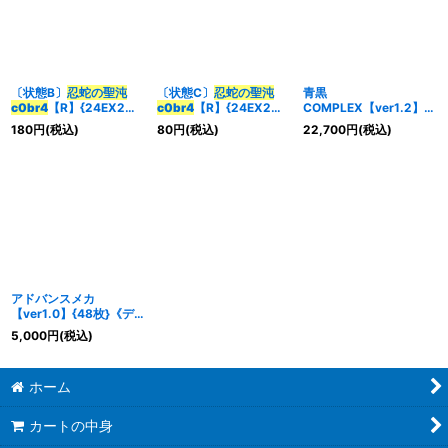
〔状態B〕
忍蛇の聖沌
〔状態C〕
忍蛇の聖沌
青黒
c0br4
【R】{24EX2超
c0br4
【R】{24EX2超
COMPLEX【ver1.2】
27/超47}《闇》
27/超47}《闇》
{40枚}《デッキ販売》
180
円
(税込)
80
円
(税込)
22,700
円
(税込)
アドバンスメカ
【ver1.0】{48枚}《デ
ッキ販売》
5,000
円
(税込)
ホーム
カートの中身