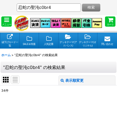
検索
メニュー
カート
値下げカード一
デッキテーマ(ア
デッキテーマ(オ
SALE＆特価
人気定番
問い合わせ
覧
ドバンス)
リジナル)
ホーム
>
"忍蛇の聖沌c0br4"
の
検索結果
"忍蛇の聖沌c0br4"
の
検索結果
表示順変更
閉じる
34
件
検索キーワードをお願い致します
:
表示数
: