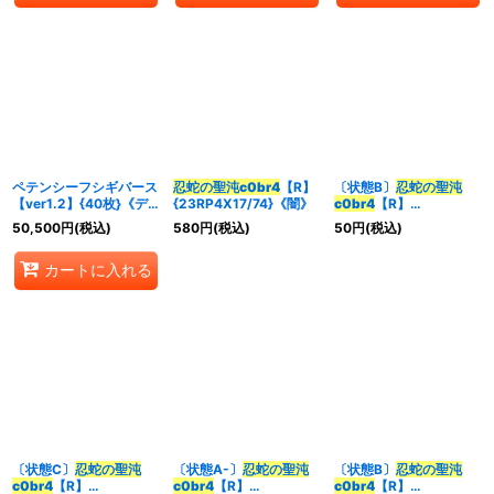
ペテンシーフシギバース
忍蛇の聖沌c0br4
【R】
〔状態B〕
忍蛇の聖沌
【ver1.2】{40枚}《デ
{23RP4X17/74}《闇》
c0br4
【R】
ッキ販売》
{24BD634/60}《闇》
50,500
円
(税込)
580
円
(税込)
50
円
(税込)
カートに入れる
〔状態C〕
忍蛇の聖沌
〔状態A-〕
忍蛇の聖沌
〔状態B〕
忍蛇の聖沌
c0br4
【R】
c0br4
【R】
c0br4
【R】