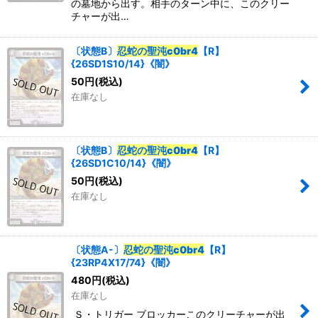
の墓地から出す。相手のターン中に、このクリー
チャーが出…
〔状態B〕
忍蛇の聖沌c0br4
【R】
{26SD1S10/14}《闇》
50
円
(税込)
在庫なし
〔状態B〕
忍蛇の聖沌c0br4
【R】
{26SD1C10/14}《闇》
50
円
(税込)
在庫なし
〔状態A-〕
忍蛇の聖沌c0br4
【R】
{23RP4X17/74}《闇》
480
円
(税込)
在庫なし
Ｓ・トリガー ブロッカーこのクリーチャーが出