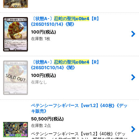
〔状態A-〕
忍蛇の聖沌c0br4
【R】
{26SD1S10/14}《闇》
100
円
(税込)
在庫数 1枚
〔状態A-〕
忍蛇の聖沌c0br4
【R】
{26SD1C10/14}《闇》
100
円
(税込)
在庫なし
ペテンシーフシギバース【ver1.2】{40枚}《デッ
キ販売》
50,500
円
(税込)
在庫数 2点
ペテンシーフシギバース【ver1.2】{40枚}《デッ