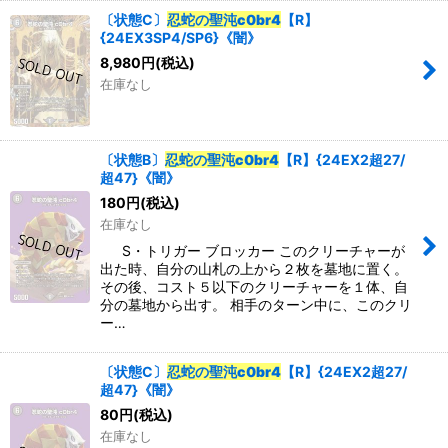
〔状態C〕
忍蛇の聖沌c0br4
【R】
{24EX3SP4/SP6}《闇》
8,980
円
(税込)
在庫なし
〔状態B〕
忍蛇の聖沌c0br4
【R】{24EX2超27/
超47}《闇》
180
円
(税込)
在庫なし
S・トリガー ブロッカー このクリーチャーが
出た時、自分の山札の上から２枚を墓地に置く。
その後、コスト５以下のクリーチャーを１体、自
分の墓地から出す。 相手のターン中に、このクリ
ー…
〔状態C〕
忍蛇の聖沌c0br4
【R】{24EX2超27/
超47}《闇》
80
円
(税込)
在庫なし