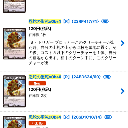
並び順
:
忍蛇の聖沌c0br4
【R】{23RP417/74}《闇》
カテゴリ
:
120
円
(税込)
在庫数 1枚
特集
:
Ｓ・トリガー ブロッカーこのクリーチャーが出
た時、自分の山札の上から２枚を墓地に置く。そ
の後、コスト５以下のクリーチャーを１体、自分
の墓地から出す。相手のターン中に、このクリー
チャーが出…
絞り込む
忍蛇の聖沌c0br4
【R】{24BD634/60}《闇》
120
円
(税込)
在庫数 2枚
忍蛇の聖沌c0br4
【R】{26SD1C10/14}《闇》