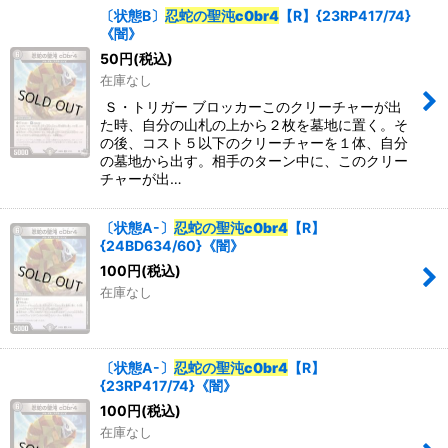
〔状態B〕
忍蛇の聖沌c0br4
【R】{23RP417/74}
《闇》
50
円
(税込)
在庫なし
Ｓ・トリガー ブロッカーこのクリーチャーが出
た時、自分の山札の上から２枚を墓地に置く。そ
の後、コスト５以下のクリーチャーを１体、自分
の墓地から出す。相手のターン中に、このクリー
チャーが出…
〔状態A-〕
忍蛇の聖沌c0br4
【R】
{24BD634/60}《闇》
100
円
(税込)
在庫なし
〔状態A-〕
忍蛇の聖沌c0br4
【R】
{23RP417/74}《闇》
100
円
(税込)
在庫なし