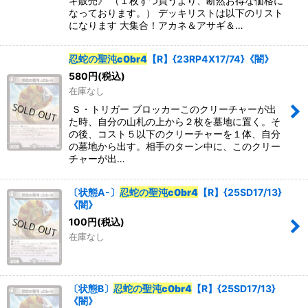
キ販売》 （１枚ずつ買うより、断然お得な価格に
なっております。） デッキリストは以下のリスト
になります 大集合！アカネ＆アサギ＆…
忍蛇の聖沌c0br4
【R】{23RP4X17/74}《闇》
580
円
(税込)
在庫なし
Ｓ・トリガー ブロッカーこのクリーチャーが出
た時、自分の山札の上から２枚を墓地に置く。そ
の後、コスト５以下のクリーチャーを１体、自分
の墓地から出す。相手のターン中に、このクリー
チャーが出…
〔状態A-〕
忍蛇の聖沌c0br4
【R】{25SD17/13}
《闇》
100
円
(税込)
在庫なし
〔状態B〕
忍蛇の聖沌c0br4
【R】{25SD17/13}
《闇》