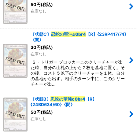
50
円
(税込)
在庫なし
〔状態C〕
忍蛇の聖沌c0br4
【R】{23RP417/74}
《闇》
30
円
(税込)
在庫なし
Ｓ・トリガー ブロッカーこのクリーチャーが出
た時、自分の山札の上から２枚を墓地に置く。そ
の後、コスト５以下のクリーチャーを１体、自分
の墓地から出す。相手のターン中に、このクリー
チャーが出…
〔状態B〕
忍蛇の聖沌c0br4
【R】
{24BD634/60}《闇》
50
円
(税込)
在庫なし