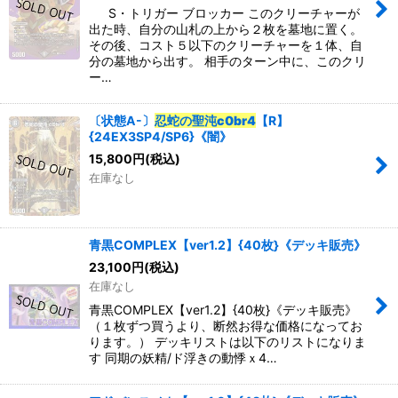
S・トリガー ブロッカー このクリーチャーが
出た時、自分の山札の上から２枚を墓地に置く。
その後、コスト５以下のクリーチャーを１体、自
分の墓地から出す。 相手のターン中に、このクリ
ー…
〔状態A-〕
忍蛇の聖沌c0br4
【R】
{24EX3SP4/SP6}《闇》
15,800
円
(税込)
在庫なし
青黒COMPLEX【ver1.2】{40枚}《デッキ販売》
23,100
円
(税込)
在庫なし
青黒COMPLEX【ver1.2】{40枚}《デッキ販売》
（１枚ずつ買うより、断然お得な価格になってお
ります。） デッキリストは以下のリストになりま
す 同期の妖精/ド浮きの動悸ｘ4…