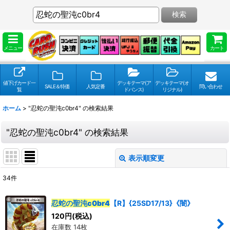
検索
メニュー
カート
値下げカード一
デッキテーマ(ア
デッキテーマ(オ
SALE＆特価
人気定番
問い合わせ
覧
ドバンス)
リジナル)
ホーム
>
"忍蛇の聖沌c0br4"
の
検索結果
"忍蛇の聖沌c0br4"
の
検索結果
表示順変更
閉じる
34
件
検索キーワードをお願い致します
:
忍蛇の聖沌c0br4
【R】{25SD17/13}《闇》
120
円
(税込)
表示数
:
在庫数 14枚