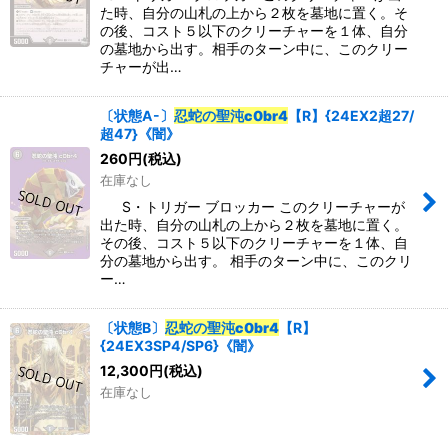
た時、自分の山札の上から２枚を墓地に置く。そ
の後、コスト５以下のクリーチャーを１体、自分
の墓地から出す。相手のターン中に、このクリー
チャーが出…
〔状態A-〕
忍蛇の聖沌c0br4
【R】{24EX2超27/
超47}《闇》
260
円
(税込)
在庫なし
S・トリガー ブロッカー このクリーチャーが
出た時、自分の山札の上から２枚を墓地に置く。
その後、コスト５以下のクリーチャーを１体、自
分の墓地から出す。 相手のターン中に、このクリ
ー…
〔状態B〕
忍蛇の聖沌c0br4
【R】
{24EX3SP4/SP6}《闇》
12,300
円
(税込)
在庫なし