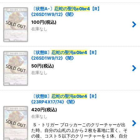
〔状態A-〕
忍蛇の聖沌c0br4
【R】
{26SD1W9/12}《闇》
100
円
(税込)
在庫なし
〔状態B〕
忍蛇の聖沌c0br4
【R】
{26SD1W9/12}《闇》
50
円
(税込)
在庫なし
〔状態B〕
忍蛇の聖沌c0br4
【R】
{23RP4X17/74}《闇》
420
円
(税込)
在庫なし
Ｓ・トリガー ブロッカーこのクリーチャーが出
た時、自分の山札の上から２枚を墓地に置く。そ
の後、コスト５以下のクリーチャーを１体、自分