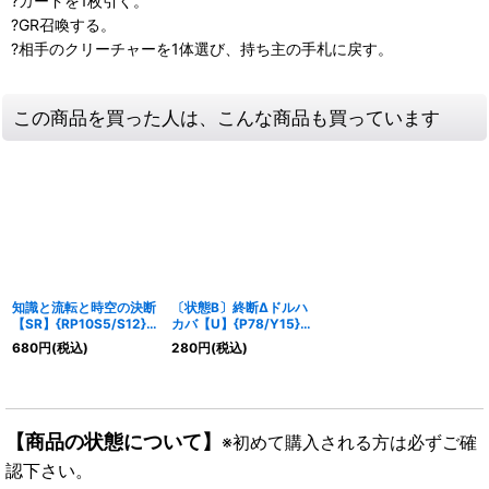
?カードを1枚引く。
?GR召喚する。
?相手のクリーチャーを1体選び、持ち主の手札に戻す。
この商品を買った人は、こんな商品も買っています
知識と流転と時空の決断
〔状態B〕終断Δドルハ
【SR】{RP10S5/S12}
カバ【U】{P78/Y15}
《水》
《多》
680
円
(税込)
280
円
(税込)
【商品の状態について】
※初めて購入される方は必ずご確
認下さい。