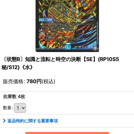
〔状態B〕知識と流転と時空の決断【SE】{RP10S5
秘/S12}《水》
販売価格
:
780
円
(税込)
在庫数 4枚
数量
:
返品特約に関する重要事項