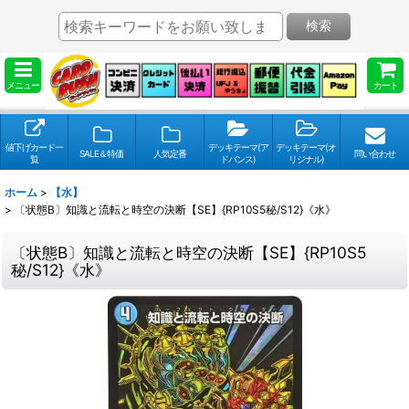
検索
メニュー
カート
値下げカード一
デッキテーマ(ア
デッキテーマ(オ
SALE＆特価
人気定番
問い合わせ
覧
ドバンス)
リジナル)
ホーム
>
【水】
>
〔状態B〕知識と流転と時空の決断【SE】{RP10S5秘/S12}《水》
〔状態B〕知識と流転と時空の決断【SE】{RP10S5
秘/S12}《水》