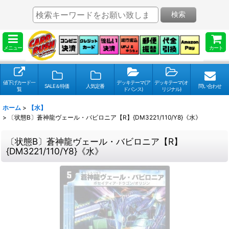
検索
メニュー
カート
値下げカード一
デッキテーマ(ア
デッキテーマ(オ
SALE＆特価
人気定番
問い合わせ
覧
ドバンス)
リジナル)
ホーム
>
【水】
>
〔状態B〕蒼神龍ヴェール・バビロニア【R】{DM3221/110/Y8}《水》
〔状態B〕蒼神龍ヴェール・バビロニア【R】
{DM3221/110/Y8}《水》