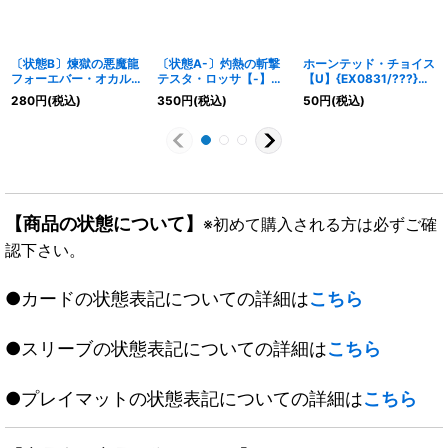
〔状態B〕煉獄の悪魔龍
〔状態A-〕灼熱の斬撃
ホーンテッド・チョイス
フォーエバー・オカルト
テスタ・ロッサ【-】
【U】{EX0831/???}
【R】{EX1649/100}
{DMR102/55}《火》
《闇》
280
円
(税込)
350
円
(税込)
50
円
(税込)
《闇》
【商品の状態について】
※初めて購入される方は必ずご確
認下さい。
●カードの状態表記についての詳細は
こちら
●スリーブの状態表記についての詳細は
こちら
●プレイマットの状態表記についての詳細は
こちら