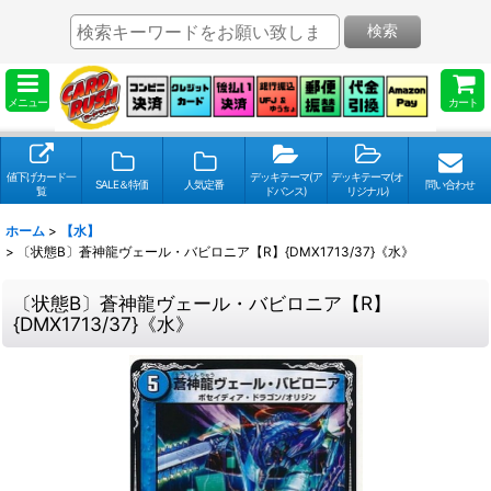
検索
メニュー
カート
値下げカード一
デッキテーマ(ア
デッキテーマ(オ
SALE＆特価
人気定番
問い合わせ
覧
ドバンス)
リジナル)
ホーム
>
【水】
>
〔状態B〕蒼神龍ヴェール・バビロニア【R】{DMX1713/37}《水》
〔状態B〕蒼神龍ヴェール・バビロニア【R】
{DMX1713/37}《水》