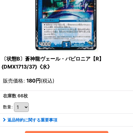
〔状態B〕蒼神龍ヴェール・バビロニア【R】
{DMX1713/37}《水》
販売価格
:
180
円
(税込)
在庫数 66枚
数量
:
返品特約に関する重要事項