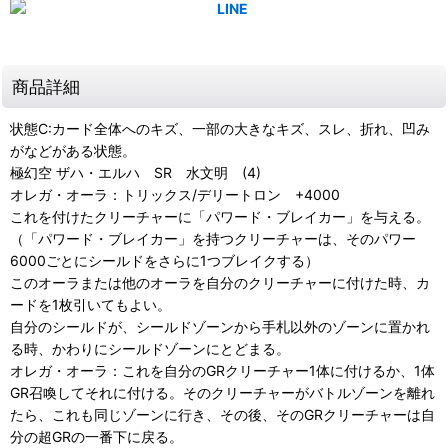
商品詳細
状態C:カード全体へのキズ、一部の大きなキズ、スレ、折れ、凹み
がなどがある状態。
極幻空 ザハ・エルハ SR 水文明 (4)
オレガ・オーラ：トリックス/デリートロン +4000
これを付けたクリーチャーに「パワード・ブレイカー」を与える。
（「パワード・ブレイカー」を持つクリーチャーは、そのパワー
6000ごとにシールドをさらに1つブレイクする）
このオーラまたは他のオーラを自分のクリーチャーに付けた時、カ
ードを1枚引いてもよい。
自分のシールドが、シールドゾーンから手札以外のゾーンに置かれ
る時、かわりにシールドゾーンにとどまる。
オレガ・オーラ：これを自分のGRクリーチャー1体に付けるか、1体
GR召喚してそれに付ける。そのクリーチャーがバトルゾーンを離れ
たら、これも同じゾーンに行き、その後、そのGRクリーチャーは自
分の超GRの一番下に戻る。