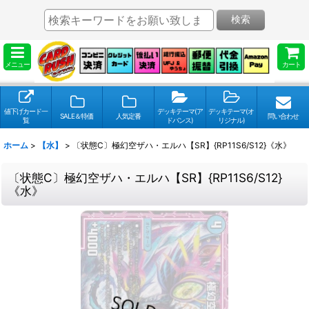
検索
メニュー
カート
値下げカード一
デッキテーマ(ア
デッキテーマ(オ
SALE＆特価
人気定番
問い合わせ
覧
ドバンス)
リジナル)
ホーム
>
【水】
>
〔状態C〕極幻空ザハ・エルハ【SR】{RP11S6/S12}《水》
〔状態C〕極幻空ザハ・エルハ【SR】{RP11S6/S12}
《水》