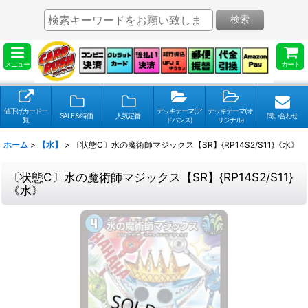
検索
メニュー
カート
値下げカード一
デッキテーマ(ア
デッキテーマ(オ
SALE＆特価
人気定番
問い合わせ
覧
ドバンス)
リジナル)
ホーム
>
【水】
>
〔状態C〕水の魔術師マジックス【SR】{RP14S2/S11}《水》
〔状態C〕水の魔術師マジックス【SR】{RP14S2/S11}
《水》