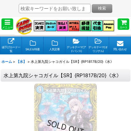
検索
メニュー
カート
値下げカード一
デッキテーマ(ア
デッキテーマ(オ
SALE＆特価
人気定番
問い合わせ
覧
ドバンス)
リジナル)
ホーム
>
【水】
>
水上第九院シャコガイル【SR】{RP1817B/20}《水》
水上第九院シャコガイル【SR】{RP1817B/20}《水》