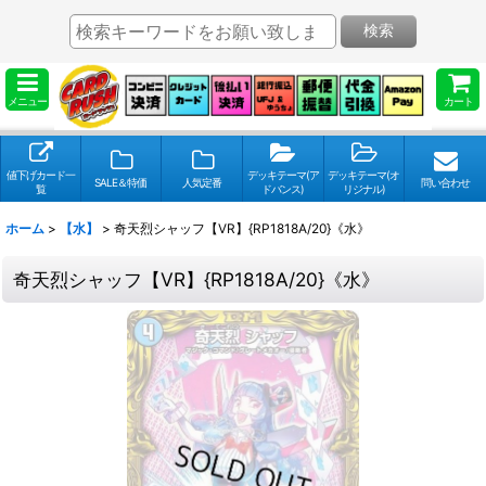
検索
メニュー
カート
値下げカード一
デッキテーマ(ア
デッキテーマ(オ
SALE＆特価
人気定番
問い合わせ
覧
ドバンス)
リジナル)
ホーム
>
【水】
>
奇天烈シャッフ【VR】{RP1818A/20}《水》
奇天烈シャッフ【VR】{RP1818A/20}《水》